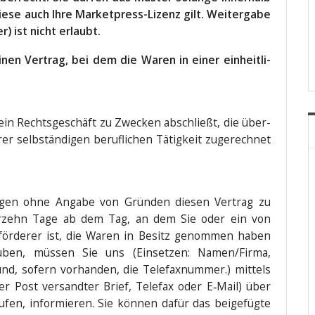
­se auch Ihre Mar­ket­press-Lizenz gilt. Wei­ter­ga­be
er) ist nicht erlaubt.
einen Ver­trag, bei dem die Waren in einer ein­heit­li­
ie ein Rechts­ge­schäft zu Zwe­cken abschließt, die über­
 selb­stän­di­gen beruf­li­chen Tätig­keit zuge­rech­net
gen ohne Anga­be von Grün­den die­sen Ver­trag zu
 vier­zehn Tage ab dem Tag, an dem Sie oder ein von
eför­de­rer ist, die Waren in Besitz genom­men haben
­üben, müs­sen Sie uns (Ein­set­zen: Namen/Firma,
d, sofern vor­han­den, die Tele­fax­num­mer.) mit­tels
der Post ver­sand­ter Brief, Tele­fax oder E‑Mail) über
u­fen, infor­mie­ren. Sie kön­nen dafür das bei­gefüg­te