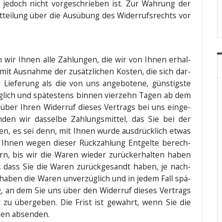
s jedoch nicht vor­ge­schrie­ben ist. Zur Wah­rung der
it­tei­lung über die Aus­übung des Wider­rufs­rechts vor
n wir Ihnen alle Zah­lun­gen, die wir von Ihnen erhal­
 (mit Aus­nah­me der zusätz­li­chen Kos­ten, die sich dar­
ie­fe­rung als die von uns ange­bo­te­ne, güns­tigs­te
üg­lich und spä­tes­tens bin­nen vier­zehn Tagen ab dem
 über Ihren Wider­ruf die­ses Ver­trags bei uns ein­ge­
­den wir das­sel­be Zah­lungs­mit­tel, das Sie bei der
aben, es sei denn, mit Ihnen wur­de aus­drück­lich etwas
n Ihnen wegen die­ser Rück­zah­lung Ent­gel­te berech­
ern, bis wir die Waren wie­der zurück­er­hal­ten haben
 dass Sie die Waren zurück­ge­sandt haben, je nach­
e haben die Waren unver­züg­lich und in jedem Fall spä­
, an dem Sie uns über den Wider­ruf die­ses Ver­trags
r zu über­ge­ben. Die Frist ist gewahrt, wenn Sie die
agen absenden.