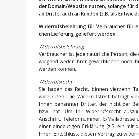
der Domain/Website nut­zen, solan­ge für die
an Drit­te, auch an Kun­den (z.B. als Ent­wick­l
Wider­rufs­be­leh­rung für Ver­brau­cher für 
chen Lie­fe­rung gelie­fert werden
Wider­rufs­be­leh­rung
Ver­brau­cher ist jede natür­li­che Per­son, d
wie­gend weder ihrer gewerb­li­chen noch ihrer
wer­den können.
Wider­rufs­recht
Sie haben das Recht, bin­nen vier­zehn Ta
wider­ru­fen. Die Wider­rufs­frist beträgt
Ihnen benann­ter Drit­ter, der nicht der B
bzw. hat. Um Ihr Wider­rufs­recht aus­zu
Anschrift, Tele­fon­num­mer, E‑Mailadresse un
einer ein­deu­ti­gen Erklä­rung (z.B. ein mit 
Ihren Ent­schluss, die­sen Ver­trag zu wider­r