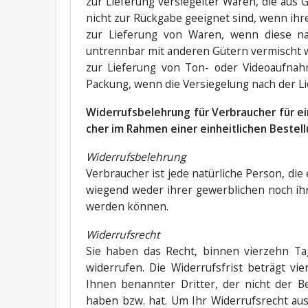
zur Lie­fe­rung ver­sie­gel­ter Waren, die au
nicht zur Rück­ga­be geeig­net sind, wenn ihre
zur Lie­fe­rung von Waren, wenn die­se na
untrenn­bar mit ande­ren Gütern ver­mischt
zur Lie­fe­rung von Ton- oder Video­auf­nah­
Packung, wenn die Ver­sie­ge­lung nach der Li
Wider­rufs­be­leh­rung für Ver­brau­cher für 
cher im Rah­men einer ein­heit­li­chen Beste
Wider­rufs­be­leh­rung
Ver­brau­cher ist jede natür­li­che Per­son, d
wie­gend weder ihrer gewerb­li­chen noch ihrer
wer­den können.
Wider­rufs­recht
Sie haben das Recht, bin­nen vier­zehn Ta
wider­ru­fen. Die Wider­rufs­frist beträgt
Ihnen benann­ter Drit­ter, der nicht der Be
haben bzw. hat. Um Ihr Wider­rufs­recht aus