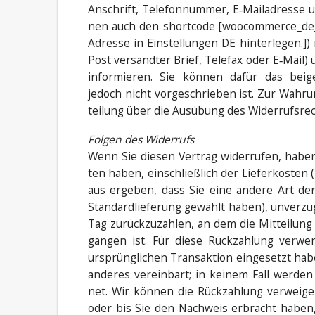
Anschrift, Tele­fon­num­mer, E‑Mailadresse u
nen auch den short­code [woocommerce_de_d
Adres­se in Ein­stel­lun­gen DE hin­ter­le­gen.])
Post ver­sand­ter Brief, Tele­fax oder E‑Mail) 
infor­mie­ren. Sie kön­nen dafür das bei­ge
jedoch nicht vor­ge­schrie­ben ist. Zur Wah­ru
tei­lung über die Aus­übung des Wider­rufs­re
Fol­gen des Widerrufs
Wenn Sie die­sen Ver­trag wider­ru­fen, habe
ten haben, ein­schließ­lich der Lie­fer­kos­ten
aus erge­ben, dass Sie eine ande­re Art der L
Stan­dard­lie­fe­rung gewählt haben), unver­z
Tag zurück­zu­zah­len, an dem die Mit­tei­lung
gan­gen ist. Für die­se Rück­zah­lung ver­wen
ursprüng­li­chen Trans­ak­ti­on ein­ge­setzt h
ande­res ver­ein­bart; in kei­nem Fall wer­de
net. Wir kön­nen die Rück­zah­lung ver­wei­g
oder bis Sie den Nach­weis erbracht haben,