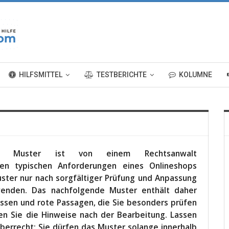
HILFSMITTEL
TESTBERICHTE
KOLUMNE
en­de Mus­ter ist von einem Rechts­an­walt
en typi­schen Anfor­de­run­gen eines Online­shops
s­ter nur nach sorg­fäl­ti­ger Prü­fung und Anpas­sung
wen­den. Das nach­fol­gen­de Mus­ter ent­hält daher
üs­sen und rote Pas­sa­gen, die Sie beson­ders prü­fen
en Sie die Hin­wei­se nach der Bear­bei­tung. Las­sen
­ber­recht: Sie dür­fen das Mus­ter solan­ge inner­halb