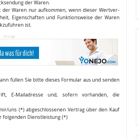
ück­sen­dung der Waren.
st der Waren nur auf­kom­men, wenn die­ser Wert­ver­
heit, Eigen­schaf­ten und Funk­ti­ons­wei­se der Waren
zu­füh­ren ist.
- Anzeige -
ann fül­len Sie bit­te die­ses For­mu­lar aus und sen­den
ift, E‑Mailadresse und, sofern vor­han­den, die
mir/uns (*) abge­schlos­se­nen Ver­trag über den Kauf
r fol­gen­den Dienstleistung (*)