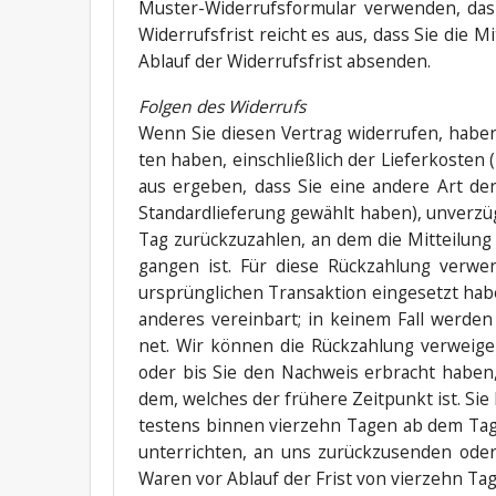
Mus­ter-Wider­rufs­for­mu­lar ver­wen­den, da
Wider­rufs­frist reicht es aus, dass Sie die M
Ablauf der Wider­rufs­frist absenden.
Fol­gen des Widerrufs
Wenn Sie die­sen Ver­trag wider­ru­fen, habe
ten haben, ein­schließ­lich der Lie­fer­kos­ten
aus erge­ben, dass Sie eine ande­re Art der L
Stan­dard­lie­fe­rung gewählt haben), unver­z
Tag zurück­zu­zah­len, an dem die Mit­tei­lung
gan­gen ist. Für die­se Rück­zah­lung ver­wen
ursprüng­li­chen Trans­ak­ti­on ein­ge­setzt h
ande­res ver­ein­bart; in kei­nem Fall wer­de
net. Wir kön­nen die Rück­zah­lung ver­wei­g
oder bis Sie den Nach­weis erbracht haben,
dem, wel­ches der frü­he­re Zeit­punkt ist. Si
tes­tens bin­nen vier­zehn Tagen ab dem Tag
unter­rich­ten, an uns zurück­zu­sen­den ode
Waren vor Ablauf der Frist von vier­zehn T