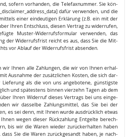
nd, sofern vor­han­den, die Tele­fax­num­mer. Sie kön­
isclaimer_address_data] dafür ver­wen­den, und die
 mit­tels einer ein­deu­ti­gen Erklä­rung (z.B. ein mit der
über Ihren Ent­schluss, die­sen Ver­trag zu wider­ru­fen,
füg­te Mus­ter-Wider­rufs­for­mu­lar ver­wen­den, das
ng der Wider­rufs­frist reicht es aus, dass Sie die Mit­
chts vor Ablauf der Wider­rufs­frist absenden.
n wir Ihnen alle Zah­lun­gen, die wir von Ihnen erhal­
 (mit Aus­nah­me der zusätz­li­chen Kos­ten, die sich dar­
ie­fe­rung als die von uns ange­bo­te­ne, güns­tigs­te
üg­lich und spä­tes­tens bin­nen vier­zehn Tagen ab dem
 über Ihren Wider­ruf die­ses Ver­trags bei uns ein­ge­
­den wir das­sel­be Zah­lungs­mit­tel, das Sie bei der
aben, es sei denn, mit Ihnen wur­de aus­drück­lich etwas
n Ihnen wegen die­ser Rück­zah­lung Ent­gel­te berech­
ern, bis wir die Waren wie­der zurück­er­hal­ten haben
 dass Sie die Waren zurück­ge­sandt haben, je nach­