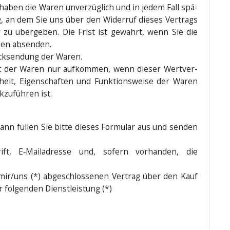
e haben die Waren unver­züg­lich und in jedem Fall spä­
, an dem Sie uns über den Wider­ruf die­ses Ver­trags
r zu über­ge­ben. Die Frist ist gewahrt, wenn Sie die
agen absenden.
ück­sen­dung der Waren.
st der Waren nur auf­kom­men, wenn die­ser Wert­ver­
heit, Eigen­schaf­ten und Funk­ti­ons­wei­se der Waren
zu­füh­ren ist.
ann fül­len Sie bit­te die­ses For­mu­lar aus und sen­den
ift, E‑Mailadresse und, sofern vor­han­den, die
mir/uns (*) abge­schlos­se­nen Ver­trag über den Kauf
r fol­gen­den Dienstleistung (*)