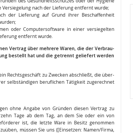
s Grün­den des Gesund­heits­schut­zes oder der Hygie­ne
 Ver­sie­ge­lung nach der Lie­fe­rung ent­fernt wurde;
ch der Lie­fe­rung auf Grund ihrer Beschaf­fen­heit
 wurden;
men oder Com­pu­ter­soft­ware in einer ver­sie­gel­ten
e­fe­rung ent­fernt wurde.
einen Ver­trag über meh­re­re Waren, die der Ver­brau­
l­lung bestellt hat und die getrennt gelie­fert werden
ie ein Rechts­ge­schäft zu Zwe­cken abschließt, die über­
 selb­stän­di­gen beruf­li­chen Tätig­keit zuge­rech­net
gen ohne Anga­be von Grün­den die­sen Ver­trag zu
 vier­zehn Tage ab dem Tag, an dem Sie oder ein von
för­de­rer ist, die letz­te Ware in Besitz genom­men
­zu­üben, müs­sen Sie uns ([Ein­set­zen: Namen/Firma,