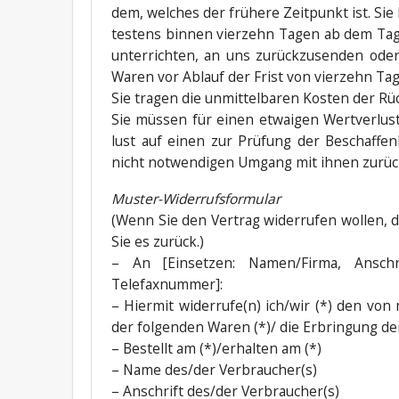
dem, wel­ches der frü­he­re Zeit­punkt ist. Si
tes­tens bin­nen vier­zehn Tagen ab dem Tag
unter­rich­ten, an uns zurück­zu­sen­den ode
Waren vor Ablauf der Frist von vier­zehn T
Sie tra­gen die unmit­tel­ba­ren Kos­ten der R
Sie müs­sen für einen etwai­gen Wert­ver­lu
lust auf einen zur Prü­fung der Beschaf­fen­
nicht not­wen­di­gen Umgang mit ihnen zurück­
Mus­ter-Wider­rufs­for­mu­lar
(Wenn Sie den Ver­trag wider­ru­fen wol­len, d
Sie es zurück.)
– An [Ein­set­zen: Namen/Firma, Anschr
Telefaxnummer]:
– Hier­mit widerrufe(n) ich/wir (*) den von 
der fol­gen­den Waren (*)/ die Erbrin­gung de
– Bestellt am (*)/erhalten am (*)
– Name des/der Verbraucher(s)
– Anschrift des/der Verbraucher(s)