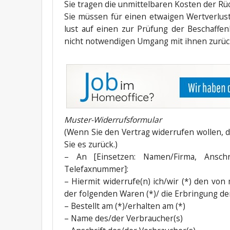
Sie tra­gen die unmit­tel­ba­ren Kos­ten der R
Sie müs­sen für einen etwai­gen Wert­ver­lu
lust auf einen zur Prü­fung der Beschaf­fen­
nicht not­wen­di­gen Umgang mit ihnen zurück­
Mus­ter-Wider­rufs­for­mu­lar
(Wenn Sie den Ver­trag wider­ru­fen wol­len, d
Sie es zurück.)
– An [Ein­set­zen: Namen/Firma, Anschr
Telefaxnummer]:
– Hier­mit widerrufe(n) ich/wir (*) den von 
der fol­gen­den Waren (*)/ die Erbrin­gung de
– Bestellt am (*)/erhalten am (*)
– Name des/der Verbraucher(s)