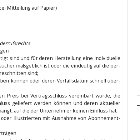
i Mit­tei­lung auf Papier)
Widerrufsrechts
ägen
tigt sind und für deren Her­stel­lung eine indi­vi­du­el­le
cher maß­geb­lich ist oder die ein­deu­tig auf die per­
ge­schnit­ten sind;
r­ben kön­nen oder deren Ver­falls­da­tum schnell über­
ren Preis bei Ver­trags­schluss ver­ein­bart wur­de, die
luss gelie­fert wer­den kön­nen und deren aktu­el­ler
gt, auf die der Unter­neh­mer kei­nen Ein­fluss hat;
ten oder Illus­trier­ten mit Aus­nah­me von Abonnement-
erträgen