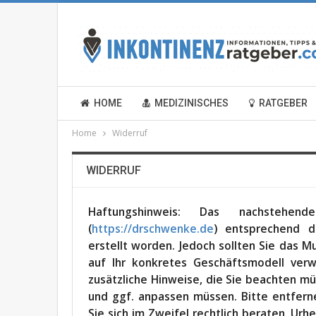
HOME
MEDIZINISCHES
RATGEBER
Home
Widerruf
WIDERRUF
Haf­tungs­hin­weis: Das nach­ste­h
(
https://drschwenke.de
) ent­spre­chend d
erstellt wor­den. Jedoch soll­ten Sie das Mu
auf Ihr kon­kre­tes Geschäfts­mo­dell ver­
zusätz­li­che Hin­wei­se, die Sie beach­ten m
und ggf. anpas­sen müs­sen. Bit­te ent­fer­n
Sie sich im Zwei­fel recht­lich bera­ten. Urhe