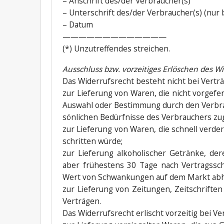
– Anschrift des/der Verbraucher(s)
– Unter­schrift des/der Verbraucher(s) (nur be
– Datum
—————————————
(*) Unzu­tref­fen­des streichen.
Aus­schluss bzw. vor­zei­ti­ges Erlö­schen des 
Das Wider­rufs­recht besteht nicht bei Vertr
zur Lie­fe­rung von Waren, die nicht vor­ge­fer­
Aus­wahl oder Bestim­mung durch den Ver­brau­
sön­li­chen Bedürf­nis­se des Ver­brau­chers zu
zur Lie­fe­rung von Waren, die schnell ver­de
schrit­ten würde;
zur Lie­fe­rung alko­ho­li­scher Geträn­ke, de
aber frü­hes­tens 30 Tage nach Ver­trags­sch
Wert von Schwan­kun­gen auf dem Markt abhän
zur Lie­fe­rung von Zei­tun­gen, Zeit­schrif­
Verträgen.
Das Wider­rufs­recht erlischt vor­zei­tig bei V