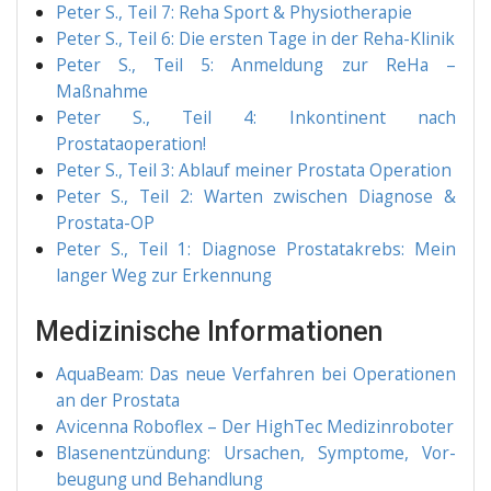
Peter S., Teil 7: Reha Sport & Physiotherapie
Peter S., Teil 6: Die ers­ten Tage in der Reha-Klinik
Peter S., Teil 5: Anmel­dung zur ReHa –
Maßnahme
Peter S., Teil 4: Inkon­ti­nent nach
Prostataoperation!
Peter S., Teil 3: Ablauf mei­ner Pro­sta­ta Operation
Peter S., Teil 2: War­ten zwi­schen Dia­gno­se &
Prostata-OP
Peter S., Teil 1: Dia­gno­se Pro­sta­ta­krebs: Mein
lan­ger Weg zur Erkennung
Medizinische Informationen
Aqu­a­Beam: Das neue Ver­fah­ren bei Ope­ra­tio­nen
an der Prostata
Avicen­na Robo­flex – Der High­T­ec Medizinroboter
Bla­sen­ent­zün­dung: Ursa­chen, Sym­pto­me, Vor­
beu­gung und Behandlung