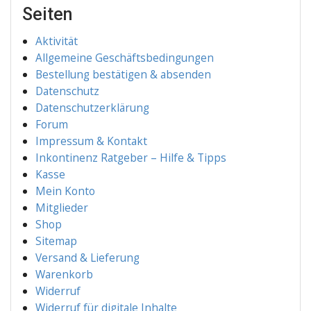
Seiten
Akti­vi­tät
All­ge­mei­ne Geschäftsbedingungen
Bestel­lung bestä­ti­gen & absenden
Daten­schutz
Daten­schutz­er­klä­rung
Forum
Impres­sum & Kontakt
Inkon­ti­nenz Rat­ge­ber – Hil­fe & Tipps
Kas­se
Mein Kon­to
Mit­glie­der
Shop
Sitemap
Ver­sand & Lieferung
Waren­korb
Wider­ruf
Wider­ruf für digi­ta­le Inhalte