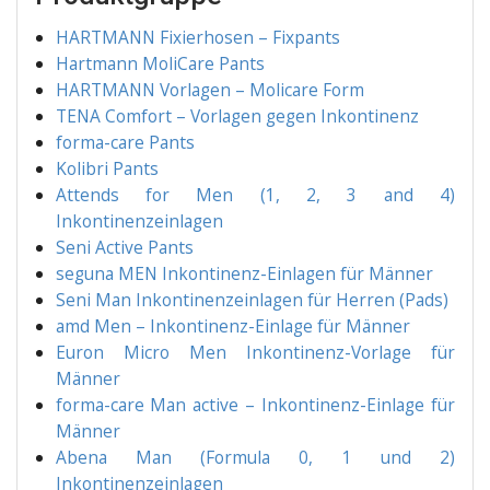
HARTMANN Fixier­ho­sen – Fixpants
Hart­mann Moli­Ca­re Pants
HARTMANN Vor­la­gen – Moli­ca­re Form
TENA Com­fort – Vor­la­gen gegen Inkontinenz
for­ma-care Pants
Koli­bri Pants
Attends for Men (1, 2, 3 and 4)
Inkontinenzeinlagen
Seni Acti­ve Pants
segu­na MEN Inkon­ti­nenz-Ein­la­gen für Männer
Seni Man Inkon­ti­nenz­ein­la­gen für Her­ren (Pads)
amd Men – Inkon­ti­nenz-Ein­la­ge für Männer
Euron Micro Men Inkon­ti­nenz-Vor­la­ge für
Männer
for­ma-care Man acti­ve – Inkon­ti­nenz-Ein­la­ge für
Männer
Abe­na Man (For­mu­la 0, 1 und 2)
Inkontinenzeinlagen