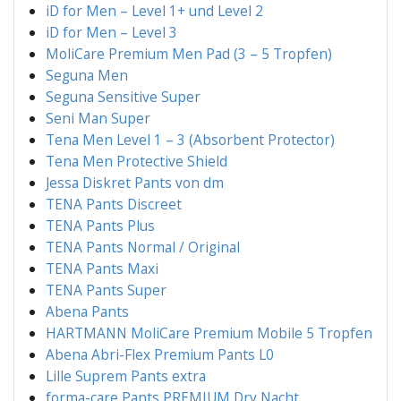
iD for Men – Level 1+ und Level 2
iD for Men – Level 3
Moli­Ca­re Pre­mi­um Men Pad (3 – 5 Tropfen)
Segu­na Men
Segu­na Sen­si­ti­ve Super
Seni Man Super
Tena Men Level 1 – 3 (Absor­bent Protector)
Tena Men Pro­tec­ti­ve Shield
Jes­sa Dis­kret Pants von dm
TENA Pants Discreet
TENA Pants Plus
TENA Pants Nor­mal / Original
TENA Pants Maxi
TENA Pants Super
Abe­na Pants
HARTMANN Moli­Ca­re Pre­mi­um Mobi­le 5 Tropfen
Abe­na Abri-Flex Pre­mi­um Pants L0
Lil­le Sup­rem Pants extra
for­ma-care Pants PREMIUM Dry Nacht