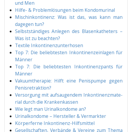
und Men
Hil­fe- & Pro­blem­lö­sun­gen beim Kondomurinal
Mischin­kon­ti­nenz: Was ist das, was kann man
dage­gen tun?
Selbst­stän­di­ges Anle­gen des Bla­sen­ka­the­ters –
Was ist zu beachten?
Tex­ti­le Inkontinenzunterhosen
Top 7: Die belieb­tes­ten Inkon­ti­nenz­ein­la­gen für
Männer
Top 7: Die belieb­tes­ten Inkon­ti­nenz­pants für
Männer
Vaku­um­the­ra­pie: Hilft eine Penis­pum­pe gegen
Penisretraktion?
Ver­sor­gung mit auf­sau­gen­dem Inkon­ti­nenz­ma­te­
ri­al durch die Krankenkassen
Wie legt man Uri­nal­kon­do­me an?
Uri­nal­kon­do­me – Her­stel­ler & Vermarkter
Kör­per­fer­ne Inkontinenz-Hilfsmittel
Gesell­schaf­ten, Ver­bän­de & Ver­ei­ne zum The­ma