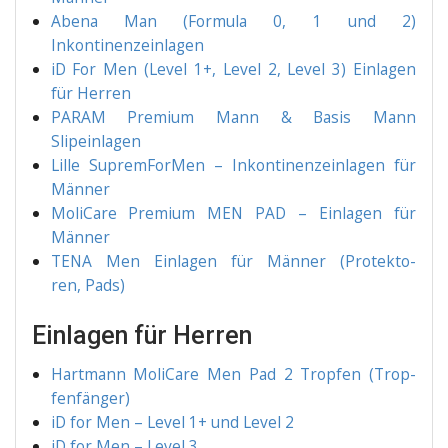
Abe­na Man (For­mu­la 0, 1 und 2)
Inkontinenzeinlagen
iD For Men (Level 1+, Level 2, Level 3) Ein­la­gen
für Herren
PARAM Pre­mi­um Mann & Basis Mann
Slipeinlagen
Lil­le Suprem­For­Men – Inkon­ti­nenz­ein­la­gen für
Männer
Moli­Ca­re Pre­mi­um MEN PAD – Ein­la­gen für
Männer
TENA Men Ein­la­gen für Män­ner (Pro­tek­to­
ren, Pads)
Einlagen für Herren
Hart­mann Moli­Ca­re Men Pad 2 Trop­fen (Trop­
fen­fän­ger)
iD for Men – Level 1+ und Level 2
iD for Men – Level 3