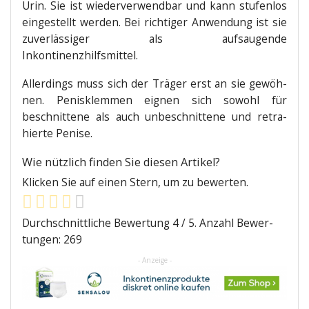
Urin. Sie ist wie­der­ver­wend­bar und kann stu­fen­los
ein­ge­stellt wer­den. Bei rich­ti­ger Anwen­dung ist sie
zuver­läs­si­ger als auf­sau­gen­de
Inkontinenzhilfsmittel.
Aller­dings muss sich der Trä­ger erst an sie gewöh­
nen. Penis­klem­men eig­nen sich sowohl für
beschnit­te­ne als auch unbe­schnit­te­ne und retra­
hier­te Penise.
Wie nütz­lich fin­den Sie die­sen Artikel?
Kli­cken Sie auf einen Stern, um zu bewerten.
Durch­schnitt­li­che Bewer­tung
4
/ 5. Anzahl Bewer­
tun­gen:
269
- Anzeige -