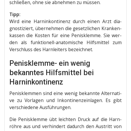
schlie­ßen, ohne sie abneh­men zu müssen.
Tipp:
Wird eine Harn­in­kon­ti­nenz durch einen Arzt dia­
gnos­ti­ziert, über­neh­men die gesetz­li­chen Kran­ken­
kas­sen die Kos­ten für eine Penis­klem­me. Sie wer­
den als funk­tio­nell-ana­to­mi­sche Hilfs­mit­tel zum
Ver­schluss des Harn­lei­ters bezeichnet.
Penisklemme- ein wenig
bekanntes Hilfsmittel bei
Harninkontinenz
Penis­klem­men sind eine wenig bekann­te Alter­na­ti­
ve zu Vor­la­gen und Inkon­ti­nenz­ein­la­gen. Es gibt
ver­schie­de­ne Ausführungen.
Die Penis­klem­me übt leich­ten Druck auf die Harn­
röh­re aus und ver­hin­dert dadurch den Aus­tritt von