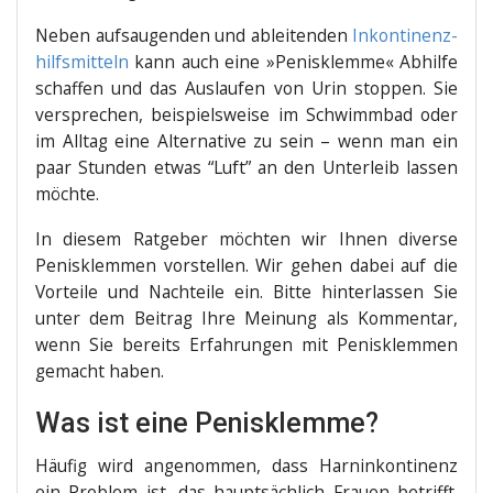
Neben auf­sau­gen­den und ablei­ten­den
Inkon­ti­nenz­
hilfs­mit­teln
kann auch eine »Penis­klem­me« Abhil­fe
schaf­fen und das Aus­lau­fen von Urin stop­pen. Sie
ver­spre­chen, bei­spiels­wei­se im Schwimm­bad oder
im All­tag eine Alter­na­ti­ve zu sein – wenn man ein
paar Stun­den etwas “Luft” an den Unter­leib las­sen
möchte.
In die­sem Rat­ge­ber möch­ten wir Ihnen diver­se
Penis­klem­men vor­stel­len. Wir gehen dabei auf die
Vor­tei­le und Nach­tei­le ein. Bit­te hin­ter­las­sen Sie
unter dem Bei­trag Ihre Mei­nung als Kom­men­tar,
wenn Sie bereits Erfah­run­gen mit Penis­klem­men
gemacht haben.
Was ist eine Penisklemme?
Häu­fig wird ange­nom­men, dass Harn­in­kon­ti­nenz
ein Pro­blem ist, das haupt­säch­lich Frau­en betrifft.