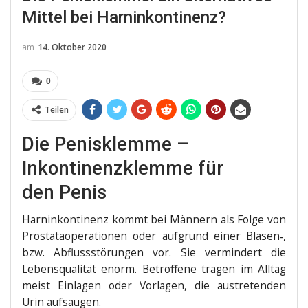
Mittel bei Harninkontinenz?
am
14. Oktober 2020
0
Teilen
Die Penisklemme –
Inkontinenzklemme für
den Penis
Harn­in­kon­ti­nenz kommt bei Män­nern als Fol­ge von
Pro­sta­ta­ope­ra­tio­nen oder auf­grund einer Blasen‑,
bzw. Abfluss­stö­run­gen vor. Sie ver­min­dert die
Lebens­qua­li­tät enorm. Betrof­fe­ne tra­gen im All­tag
meist Ein­la­gen oder Vor­la­gen, die aus­tre­ten­den
Urin aufsaugen.