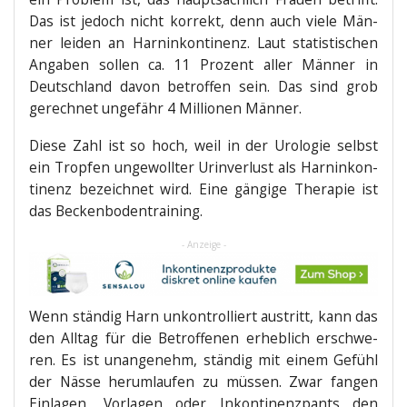
Das ist jedoch nicht kor­rekt, denn auch vie­le Män­
ner lei­den an Harn­in­kon­ti­nenz. Laut sta­tis­ti­schen
Anga­ben sol­len ca. 11 Pro­zent aller Män­ner in
Deutsch­land davon betrof­fen sein. Das sind grob
gerech­net unge­fähr 4 Mil­lio­nen Männer.
Die­se Zahl ist so hoch, weil in der Uro­lo­gie selbst
ein Trop­fen unge­woll­ter Urin­ver­lust als Harn­in­kon­
ti­nenz bezeich­net wird. Eine gän­gi­ge The­ra­pie ist
das Beckenbodentraining.
- Anzeige -
Wenn stän­dig Harn unkon­trol­liert aus­tritt, kann das
den All­tag für die Betrof­fe­nen erheb­lich erschwe­
ren. Es ist unan­ge­nehm, stän­dig mit einem Gefühl
der Näs­se her­um­lau­fen zu müs­sen. Zwar fan­gen
Ein­la­gen, Vor­la­gen oder Inkon­ti­nenz­pants den