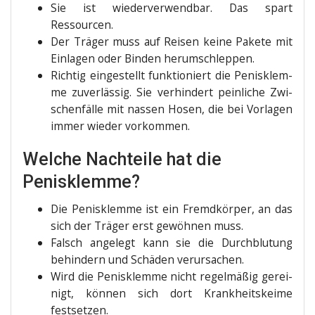
Sie ist wie­der­ver­wend­bar. Das spart
Ressourcen.
Der Trä­ger muss auf Rei­sen kei­ne Pake­te mit
Ein­la­gen oder Bin­den herumschleppen.
Rich­tig ein­ge­stellt funk­tio­niert die Penis­klem­
me zuver­läs­sig. Sie ver­hin­dert pein­li­che Zwi­
schen­fäl­le mit nas­sen Hosen, die bei Vor­la­gen
immer wie­der vorkommen.
Welche Nachteile hat die
Penisklemme?
Die Penis­klem­me ist ein Fremd­kör­per, an das
sich der Trä­ger erst gewöh­nen muss.
Falsch ange­legt kann sie die Durch­blu­tung
behin­dern und Schä­den verursachen.
Wird die Penis­klem­me nicht regel­mä­ßig gerei­
nigt, kön­nen sich dort Krank­heits­kei­me
festsetzen.