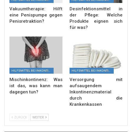
Vakuumtherapie: Hilft
Desinfektionsmittel in
eine Penispumpe gegen
der Pflege: Welche
Penisretraktion?
Produkte eignen sich
für was?
HILFSMITTEL BEI INKONTINENZ
HILFSMITTEL BEI INKONTINENZ
Mischinkontinenz: Was
Versorgung mit
ist das, was kann man
aufsaugendem
dagegen tun?
Inkontinenzmaterial
durch die
Krankenkassen
ZURÜCK
WEITER