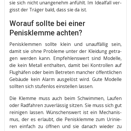
sie sich nicht unan­ge­nehm anfühlt. Im Ide­al­fall ver­
gisst der Trä­ger bald, dass sie da ist.
Worauf sollte bei einer
Penisklemme achten?
Penis­klem­men soll­te klein und unauf­fäl­lig sein,
damit sie ohne Pro­ble­me unter der Klei­dung getra­
gen wer­den kann. Emp­feh­lens­wert sind Model­le,
die kein Metall ent­hal­ten, damit bei Kon­trol­len auf
Flug­hä­fen oder beim Betre­ten man­cher öffent­li­chen
Gebäu­de kein Alarm aus­ge­löst wird. Gute Model­le
soll­ten sich stu­fen­los ein­stel­len lassen.
Die Klem­me muss auch beim Schwim­men, Lau­fen
oder Rad­fah­ren zuver­läs­sig sit­zen. Sie muss sich gut
rei­ni­gen las­sen. Wün­schens­wert ist ein Mecha­nis­
mus, der es erlaubt, die Penis­klem­me zum Uri­nie­
ren ein­fach zu öff­nen und sie danach wie­der zu