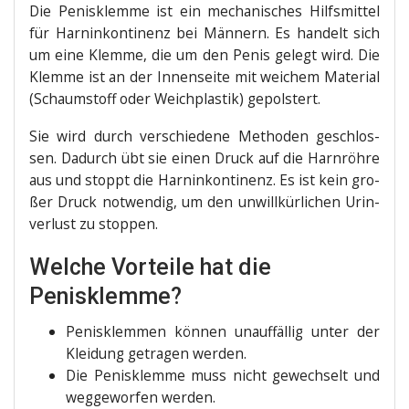
Die Penis­klem­me ist ein mecha­ni­sches Hilfs­mit­tel
für Harn­in­kon­ti­nenz bei Män­nern. Es han­delt sich
um eine Klem­me, die um den Penis gelegt wird. Die
Klem­me ist an der Innen­sei­te mit wei­chem Mate­ri­al
(Schaum­stoff oder Weich­plas­tik) gepolstert.
Sie wird durch ver­schie­de­ne Metho­den geschlos­
sen. Dadurch übt sie einen Druck auf die Harn­röh­re
aus und stoppt die Harn­in­kon­ti­nenz. Es ist kein gro­
ßer Druck not­wen­dig, um den unwill­kür­li­chen Urin­
ver­lust zu stoppen.
Welche Vorteile hat die
Penisklemme?
Penis­klem­men kön­nen unauf­fäl­lig unter der
Klei­dung getra­gen werden.
Die Penis­klem­me muss nicht gewech­selt und
weg­ge­wor­fen werden.