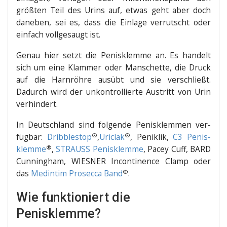
größ­ten Teil des Urins auf, etwas geht aber doch
dane­ben, sei es, dass die Ein­la­ge ver­rutscht oder
ein­fach voll­ge­saugt ist.
Genau hier setzt die Penis­klem­me an. Es han­delt
sich um eine Klam­mer oder Man­schet­te, die Druck
auf die Harn­röh­re aus­übt und sie ver­schließt.
Dadurch wird der unkon­trol­lier­te Aus­tritt von Urin
verhindert.
In Deutsch­land sind fol­gen­de Penis­klem­men ver­
®
®
füg­bar:
Dribble­s­top
,
Uric­lak
, Penik­lik,
C3 Penis­
®
klem­me
,
STRAUSS Penis­klem­me
, Pacey Cuff, BARD
Cun­ning­ham, WIESNER Incon­ti­nence Clamp oder
®
das
Med­i­n­tim Pro­sec­ca Band
.
Wie funktioniert die
Penisklemme?