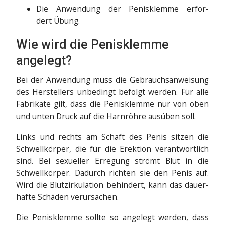
Die Anwen­dung der Penis­klem­me erfor­
dert Übung.
Wie wird die Penisklemme
angelegt?
Bei der Anwen­dung muss die Gebrauchs­an­wei­sung
des Her­stel­lers unbe­dingt befolgt wer­den. Für alle
Fabri­ka­te gilt, dass die Penis­klem­me nur von oben
und unten Druck auf die Harn­röh­re aus­üben soll.
Links und rechts am Schaft des Penis sit­zen die
Schwell­kör­per, die für die Erek­ti­on ver­ant­wort­lich
sind. Bei sexu­el­ler Erre­gung strömt Blut in die
Schwell­kör­per. Dadurch rich­ten sie den Penis auf.
Wird die Blut­zir­ku­la­ti­on behin­dert, kann das dau­er­
haf­te Schä­den verursachen.
Die Penis­klem­me soll­te so ange­legt wer­den, dass