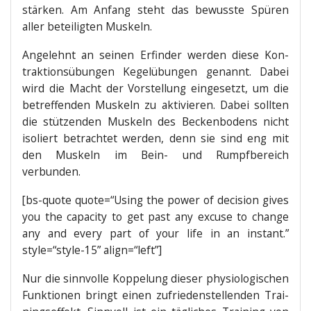
stär­ken. Am Anfang steht das bewuss­te Spü­ren
aller betei­lig­ten Muskeln.
Ange­lehnt an sei­nen Erfin­der wer­den die­se Kon­
trak­ti­ons­übun­gen Kegel­übun­gen genannt. Dabei
wird die Macht der Vor­stel­lung ein­ge­setzt, um die
betref­fen­den Mus­keln zu akti­vie­ren. Dabei soll­ten
die stüt­zen­den Mus­keln des Becken­bo­dens nicht
iso­liert betrach­tet wer­den, denn sie sind eng mit
den Mus­keln im Bein- und Rumpf­be­reich
verbunden.
[bs-quo­te quote=“Using the power of decisi­on gives
you the capa­ci­ty to get past any excu­se to chan­ge
any and every part of your life in an instant.”
style=“style-15” align=“left”]
Nur die sinn­vol­le Kop­pe­lung die­ser phy­sio­lo­gi­schen
Funk­tio­nen bringt einen zufrie­den­stel­len­den Trai­