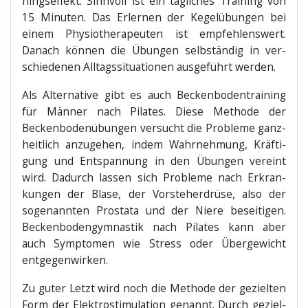
nings­ef­fekt. Sinn­voll ist ein täg­li­ches Trai­ning von
15 Minu­ten. Das Erler­nen der Kegel­übun­gen bei
einem Phy­sio­the­ra­peu­ten ist emp­feh­lens­wert.
Danach kön­nen die Übun­gen selb­stän­dig in ver­
schie­de­nen All­tags­si­tua­tio­nen aus­ge­führt werden.
Als Alter­na­ti­ve gibt es auch Becken­bo­den­trai­ning
für Män­ner nach Pila­tes. Die­se Metho­de der
Becken­bo­den­übun­gen ver­sucht die Pro­ble­me ganz­
heit­lich anzu­ge­hen, indem Wahr­neh­mung, Kräf­ti­
gung und Ent­span­nung in den Übun­gen ver­eint
wird. Dadurch las­sen sich Pro­ble­me nach Erkran­
kun­gen der Bla­se, der Vor­ste­her­drü­se, also der
soge­nann­ten Pro­sta­ta und der Nie­re besei­ti­gen.
Becken­bo­den­gym­nas­tik nach Pila­tes kann aber
auch Sym­pto­men wie Stress oder Über­ge­wicht
entgegenwirken.
Zu guter Letzt wird noch die Metho­de der geziel­ten
Form der Elek­tro­sti­mu­la­ti­on genannt. Durch geziel­