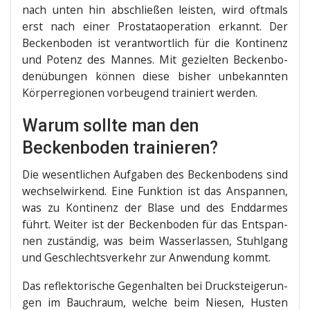
nach unten hin abschlie­ßen leis­ten, wird oft­mals
erst nach einer Pro­sta­ta­ope­ra­ti­on erkannt. Der
Becken­bo­den ist ver­ant­wort­lich für die Kon­ti­nenz
und Potenz des Man­nes. Mit geziel­ten Becken­bo­
den­übun­gen kön­nen die­se bis­her unbe­kann­ten
Kör­per­re­gio­nen vor­beu­gend trai­niert werden.
Warum sollte man den
Beckenboden trainieren?
Die wesent­li­chen Auf­ga­ben des Becken­bo­dens sind
wech­sel­wir­kend. Eine Funk­ti­on ist das Anspan­nen,
was zu Kon­ti­nenz der Bla­se und des End­darmes
führt. Wei­ter ist der Becken­bo­den für das Ent­span­
nen zustän­dig, was beim Was­ser­las­sen, Stuhl­gang
und Geschlechts­ver­kehr zur Anwen­dung kommt.
Das reflek­to­ri­sche Gegen­hal­ten bei Druck­stei­ge­run­
gen im Bauch­raum, wel­che beim Nie­sen, Hus­ten