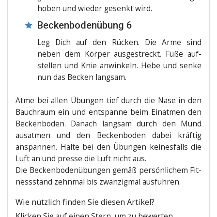
ho­ben und wie­der gesenkt wird.
Beckenbodenübung 6
Leg Dich auf den Rücken. Die Arme sind
neben dem Kör­per aus­ge­streckt. Füße auf­
stel­len und Knie anwin­keln. Hebe und sen­ke
nun das Becken langsam.
Atme bei allen Übun­gen tief durch die Nase in den
Bauch­raum ein und ent­span­ne beim Ein­at­men den
Becken­bo­den. Danach lang­sam durch den Mund
aus­at­men und den Becken­bo­den dabei kräf­tig
anspan­nen. Hal­te bei den Übun­gen kei­nes­falls die
Luft an und pres­se die Luft nicht aus.
Die Becken­bo­den­übun­gen gemäß per­sön­li­chem Fit­
ness­stand zehn­mal bis zwan­zig­mal ausführen.
Wie nütz­lich fin­den Sie die­sen Artikel?
Kli­cken Sie auf einen Stern, um zu bewerten.