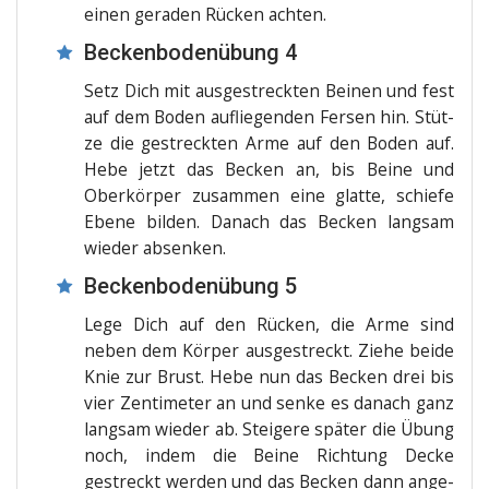
einen gera­den Rücken achten.
Beckenbodenübung 4
Setz Dich mit aus­ge­streck­ten Bei­nen und fest
auf dem Boden auf­lie­gen­den Fer­sen hin. Stüt­
ze die gestreck­ten Arme auf den Boden auf.
Hebe jetzt das Becken an, bis Bei­ne und
Ober­kör­per zusam­men eine glat­te, schie­fe
Ebe­ne bil­den. Danach das Becken lang­sam
wie­der absenken.
Beckenbodenübung 5
Lege Dich auf den Rücken, die Arme sind
neben dem Kör­per aus­ge­streckt. Zie­he bei­de
Knie zur Brust. Hebe nun das Becken drei bis
vier Zen­ti­me­ter an und sen­ke es danach ganz
lang­sam wie­der ab. Stei­ge­re spä­ter die Übung
noch, indem die Bei­ne Rich­tung Decke
gestreckt wer­den und das Becken dann ange­