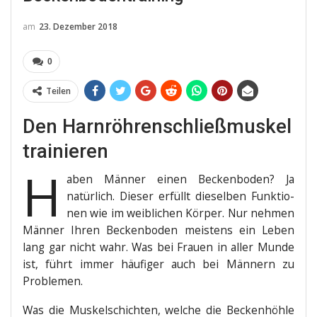
am
23. Dezember 2018
0
Teilen
Den Harnröhrenschließmuskel
trainieren
H
aben Män­ner einen Becken­bo­den? Ja
natür­lich. Die­ser erfüllt die­sel­ben Funk­tio­
nen wie im weib­li­chen Kör­per. Nur neh­men
Män­ner Ihren Becken­bo­den meis­tens ein Leben
lang gar nicht wahr. Was bei Frau­en in aller Mun­de
ist, führt immer häu­fi­ger auch bei Män­nern zu
Problemen.
Was die Mus­kel­schich­ten, wel­che die Becken­höh­le