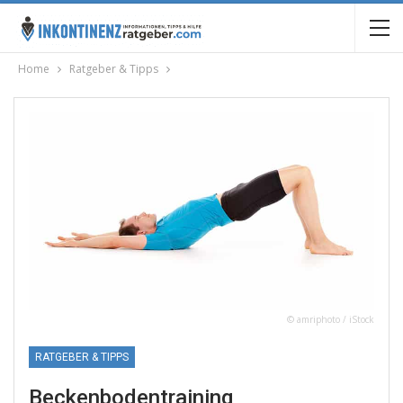
Home
Ratgeber & Tipps
© amriphoto / iStock
RATGEBER & TIPPS
Beckenbodentraining