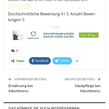
Durch­schnitt­li­che Bewer­tung
4
/ 5. Anzahl Bewer­
tun­gen:
5
- Anzeige -
0
Teilen
Facebook
Twitter
VORHERIGER BEITRAG
NÄCHSTER BEITRAG
Ernährung bei
Hautpflege bei
Inkontinenz
Inkontinenz
DAS KÖNNTE SIE AUCH INTERESSIEREN