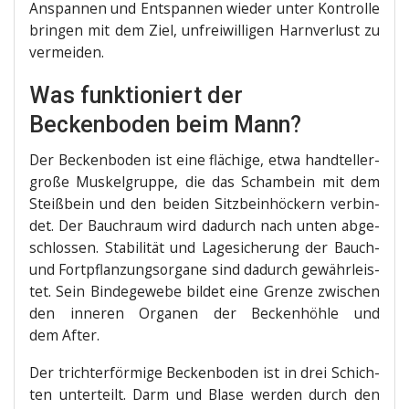
Anspan­nen und Ent­span­nen wie­der unter Kon­trol­le
brin­gen mit dem Ziel, unfrei­wil­li­gen Harn­ver­lust zu
vermeiden.
Was funktioniert der
Beckenboden beim Mann?
Der Becken­bo­den ist eine flä­chi­ge, etwa hand­tel­ler­
gro­ße Mus­kel­grup­pe, die das Scham­bein mit dem
Steiß­bein und den bei­den Sitz­be­in­hö­ckern ver­bin­
det. Der Bauch­raum wird dadurch nach unten abge­
schlos­sen. Sta­bi­li­tät und Lage­si­che­rung der Bauch-
und Fort­pflan­zungs­or­ga­ne sind dadurch gewähr­leis­
tet. Sein Bin­de­ge­we­be bil­det eine Gren­ze zwi­schen
den inne­ren Orga­nen der Becken­höh­le und
dem After.
Der trich­ter­för­mi­ge Becken­bo­den ist in drei Schich­
ten unter­teilt. Darm und Bla­se wer­den durch den