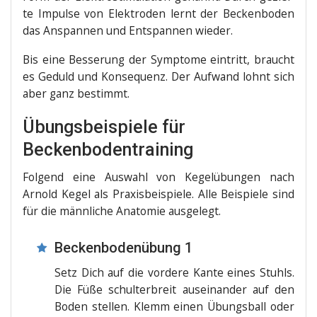
te Impul­se von Elek­tro­den lernt der Becken­bo­den
das Anspan­nen und Ent­span­nen wieder.
Bis eine Bes­se­rung der Sym­pto­me ein­tritt, braucht
es Geduld und Kon­se­quenz. Der Auf­wand lohnt sich
aber ganz bestimmt.
Übungsbeispiele für
Beckenbodentraining
Fol­gend eine Aus­wahl von Kegel­übun­gen nach
Arnold Kegel als Pra­xis­bei­spie­le. Alle Bei­spie­le sind
für die männ­li­che Ana­to­mie ausgelegt.
Beckenbodenübung 1
Setz Dich auf die vor­de­re Kan­te eines Stuhls.
Die Füße schul­ter­breit aus­ein­an­der auf den
Boden stel­len. Klemm einen Übungs­ball oder