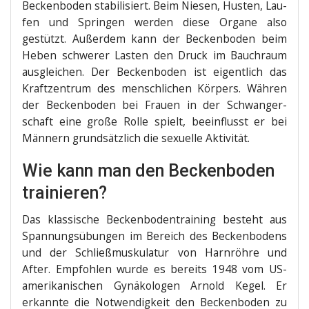
Becken­bo­den sta­bi­li­siert. Beim Nie­sen, Hus­ten, Lau­
fen und Sprin­gen wer­den die­se Orga­ne also
gestützt. Außer­dem kann der Becken­bo­den beim
Heben schwe­rer Las­ten den Druck im Bauch­raum
aus­glei­chen. Der Becken­bo­den ist eigent­lich das
Kraft­zen­trum des mensch­li­chen Kör­pers. Wäh­ren
der Becken­bo­den bei Frau­en in der Schwan­ger­
schaft eine gro­ße Rol­le spielt, beein­flusst er bei
Män­nern grund­sätz­lich die sexu­el­le Aktivität.
Wie kann man den Beckenboden
trainieren?
Das klas­si­sche Becken­bo­den­trai­ning besteht aus
Span­nungs­übun­gen im Bereich des Becken­bo­dens
und der Schließ­mus­ku­la­tur von Harn­röh­re und
After. Emp­foh­len wur­de es bereits 1948 vom US-
ame­ri­ka­ni­schen Gynä­ko­lo­gen Arnold Kegel. Er
erkann­te die Not­wen­dig­keit den Becken­bo­den zu