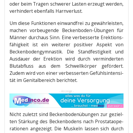
oder beim Tra­gen schwe­rer Las­ten erzeugt wer­den,
ver­hin­dert eben­falls Harnverlust.
Um die­se Funk­tio­nen ein­wand­frei zu gewähr­leis­ten,
machen vor­beu­gen­de Becken­bo­den-Übun­gen für
Män­ner durch­aus Sinn. Eine ver­bes­ser­te Erek­ti­ons­
fä­hig­keit ist ein wei­te­rer posi­ti­ver Aspekt von
Becken­bo­den­gym­nas­tik. Die Stand­fes­tig­keit und
Aus­dau­er der Erek­ti­on wird durch ver­min­der­ten
Blut­ab­fluss aus dem Schwell­kör­per geför­dert.
Zudem wird von einer ver­bes­ser­ten Gefühls­in­ten­si­
tät im Geni­tal­be­reich berichtet.
- Anzeige -
Nicht zuletzt sind Becken­bo­den­übun­gen zur geziel­
ten Stär­kung des Becken­bo­dens nach Pro­sta­ta­ope­
ra­tio­nen ange­zeigt. Die Mus­keln las­sen sich durch