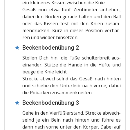
ein klei­ne­res Kis­sen zwi­schen die Knie.
Gesäß nun etwa fünf Zen­ti­me­ter anhe­ben,
dabei den Rücken gera­de hal­ten und den Ball
oder das Kis­sen fest mit den Knien zusam­
men­drü­cken. Kurz in die­ser Posi­ti­on ver­har­
ren und wie­der hinsetzen.
Beckenbodenübung 2
Stel­len Dich hin, die Füße schul­ter­breit aus­
ein­an­der. Stüt­ze die Hän­de in die Hüf­te und
beu­ge die Knie leicht.
Stre­cke abwech­selnd das Gesäß nach hin­ten
und schie­be den Unter­leib nach vor­ne, dabei
die Poba­cken zusammenkneifen.
Beckenbodenübung 3
Gehe in den Vier­füß­ler­stand. Stre­cke abwech­
selnd je ein Bein nach hin­ten und füh­re es
dann nach vor­ne unter den Kör­per. Dabei auf