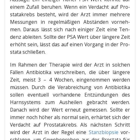
einem Zufall beru­hen. Wenn ein Ver­dacht auf Pro­
sta­ta­krebs besteht, wird der Arzt immer meh­re­re
Mes­sun­gen in regel­mä­ßi­gen Abstän­den vor­neh­
men. Dar­aus lässt sich nach eini­ger Zeit eine Ten­
denz ablei­ten. Soll­te der PSA Wert über län­ge­re Zeit
erhöht sein, lässt das auf einen Vor­gang in der Pro­
sta­ta schließen.
Im Rah­men der The­ra­pie wird der Arzt in sol­chen
Fäl­len Anti­bio­ti­ka ver­schrei­ben, die über län­ge­re
Zeit, meist 3 – 4 Wochen, ein­ge­nom­men wer­den
müs­sen. Durch die Ver­ab­rei­chung von Anti­bio­ti­ka
sol­len even­tu­ell vor­han­de­ne Ent­zün­dun­gen des
Harn­sys­tems zum Aus­hei­len gebracht wer­den.
Danach wird der Wert erneut gemes­sen. Soll­te er
immer noch höher als nor­mal sein, erhär­tet sich der
Ver­dacht auf Pro­sta­ta­krebs. Als nächs­ten Schritt
wird der Arzt in der Regel eine
Stanz­bi­op­sie
vor­
schla­gen, um Gewe­be­pro­ben aus der Pro­sta­ta für