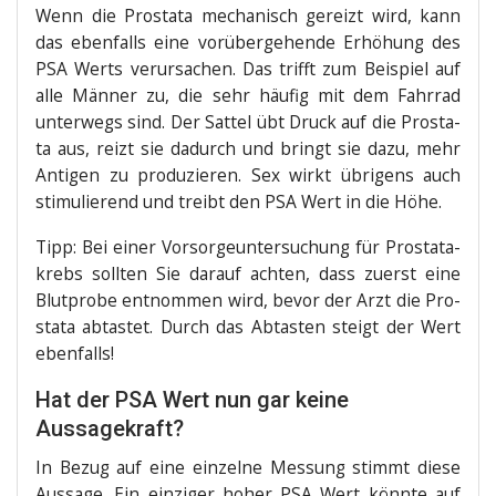
Wenn die Pro­sta­ta mecha­nisch gereizt wird, kann
das eben­falls eine vor­über­ge­hen­de Erhö­hung des
PSA Werts ver­ur­sa­chen. Das trifft zum Bei­spiel auf
alle Män­ner zu, die sehr häu­fig mit dem Fahr­rad
unter­wegs sind. Der Sat­tel übt Druck auf die Pro­sta­
ta aus, reizt sie dadurch und bringt sie dazu, mehr
Anti­gen zu pro­du­zie­ren. Sex wirkt übri­gens auch
sti­mu­lie­rend und treibt den PSA Wert in die Höhe.
Tipp: Bei einer Vor­sor­ge­un­ter­su­chung für Pro­sta­ta­
krebs soll­ten Sie dar­auf ach­ten, dass zuerst eine
Blut­pro­be ent­nom­men wird, bevor der Arzt die Pro­
sta­ta abtas­tet. Durch das Abtas­ten steigt der Wert
ebenfalls!
Hat der PSA Wert nun gar keine
Aussagekraft?
In Bezug auf eine ein­zel­ne Mes­sung stimmt die­se
Aus­sa­ge. Ein ein­zi­ger hoher PSA Wert könn­te auf