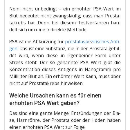
Nein, nicht unbe­dingt – ein erhöh­ter PSA-Wert im
Blut bedeu­tet nicht zwangs­läu­fig, dass man Pro­sta­
ta­krebs hat. Denn bei die­sem Test­ver­fah­ren han­
delt sich um eine indi­rek­te Methode.
PSA
ist die Abkür­zung für
pro­stat­a­spe­zi­fi­sches Anti­
gen
. Das ist eine Sub­stanz, die in der Pro­sta­ta gebil­
det wird, wenn die­se in irgend­ei­ner Form unter
Stress steht. Der so genann­te PSA Wert gibt die
Kon­zen­tra­ti­on die­ses Anti­gens in Nano­gramm pro
Mil­li­li­ter Blut an. Ein erhöh­ter Wert
kann
, muss aber
nicht auf Pro­sta­ta­krebs hinweisen.
Welche Ursachen kann es für einen
erhöhten PSA Wert geben?
Das sind eine gan­ze Men­ge. Ent­zün­dun­gen der Bla­
se, Harn­röh­re, der Pro­sta­ta oder der Hoden haben
einen erhöh­ten PSA Wert zur Folge.