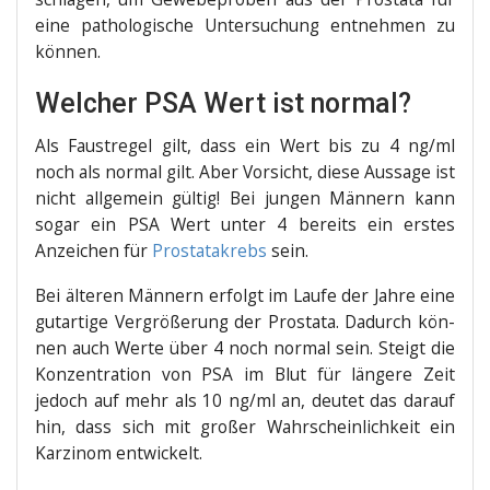
eine patho­lo­gi­sche Unter­su­chung ent­neh­men zu
können.
Welcher PSA Wert ist normal?
Als Faust­re­gel gilt, dass ein Wert bis zu 4 ng/ml
noch als nor­mal gilt. Aber Vor­sicht, die­se Aus­sa­ge ist
nicht all­ge­mein gül­tig! Bei jun­gen Män­nern kann
sogar ein PSA Wert unter 4 bereits ein ers­tes
Anzei­chen für
Pro­sta­ta­krebs
sein.
Bei älte­ren Män­nern erfolgt im Lau­fe der Jah­re eine
gut­ar­ti­ge Ver­grö­ße­rung der Pro­sta­ta. Dadurch kön­
nen auch Wer­te über 4 noch nor­mal sein. Steigt die
Kon­zen­tra­ti­on von PSA im Blut für län­ge­re Zeit
jedoch auf mehr als 10 ng/ml an, deu­tet das dar­auf
hin, dass sich mit gro­ßer Wahr­schein­lich­keit ein
Kar­zi­nom entwickelt.