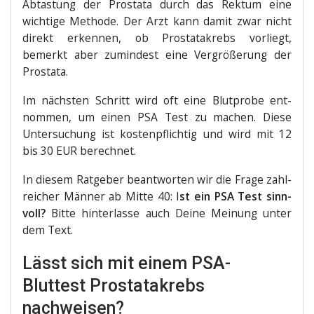
Abtas­tung der Pro­sta­ta durch das Rek­tum eine
wich­ti­ge Metho­de. Der Arzt kann damit zwar nicht
direkt erken­nen, ob Pro­sta­ta­krebs vor­liegt,
bemerkt aber zumin­dest eine Ver­grö­ße­rung der
Prostata.
Im nächs­ten Schritt wird oft eine Blut­pro­be ent­
nom­men, um einen PSA Test zu machen. Die­se
Unter­su­chung ist kos­ten­pflich­tig und wird mit 12
bis 30 EUR berechnet.
In die­sem Rat­ge­ber beant­wor­ten wir die Fra­ge zahl­
rei­cher Män­ner ab Mit­te 40: I
st ein PSA Test sinn­
voll?
Bit­te hin­ter­las­se auch Dei­ne Mei­nung unter
dem Text.
Lässt sich mit einem PSA-
Bluttest Prostatakrebs
nachweisen?