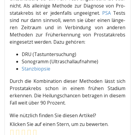
nicht. Als allei­ni­ge Metho­de zur Dia­gno­se von Pro­
sta­ta­krebs ist er jeden­falls unge­eig­net.
PSA
Tests
sind nur dann sinn­voll, wenn sie über einen län­ge­
ren Zeit­raum und in Ver­bin­dung von ande­ren
Metho­den zur Früh­erken­nung von Pro­sta­ta­krebs
ein­ge­setzt wer­den. Dazu gehören:
DRU (Tast­un­ter­su­chung)
Sono­gramm (Ultra­schall­auf­nah­me)
Stanz­bi­op­sie
Durch die Kom­bi­na­ti­on die­ser Metho­den lässt sich
Pro­sta­ta­krebs schon in einem frü­hen Sta­di­um
erken­nen. Die Hei­lungs­chan­cen betra­gen in die­sem
Fall weit über 90 Prozent.
Wie nütz­lich fin­den Sie die­sen Artikel?
Kli­cken Sie auf einen Stern, um zu bewerten.