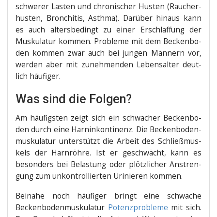
schwe­rer Las­ten und chro­ni­scher Hus­ten (Rau­cher­
hus­ten, Bron­chi­tis, Asth­ma). Dar­über hin­aus kann
es auch alters­be­dingt zu einer Erschlaf­fung der
Mus­ku­la­tur kom­men. Pro­ble­me mit dem Becken­bo­
den kom­men zwar auch bei jun­gen Män­nern vor,
wer­den aber mit zuneh­men­den Lebens­al­ter deut­
lich häufiger.
Was sind die Folgen?
Am häu­figs­ten zeigt sich ein schwa­cher Becken­bo­
den durch eine Harn­in­kon­ti­nenz. Die Becken­bo­den­
mus­ku­la­tur unter­stützt die Arbeit des Schließ­mus­
kels der Harn­röh­re. Ist er geschwächt, kann es
beson­ders bei Belas­tung oder plötz­li­cher Anstren­
gung zum unkon­trol­lier­ten Uri­nie­ren kommen.
Bei­na­he noch häu­fi­ger bringt eine schwa­che
Becken­bo­den­mus­ku­la­tur
Potenz­pro­ble­me
mit sich.