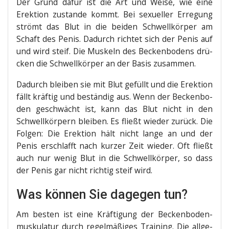
Der Grund dafür ist die Art und Wei­se, wie eine
Erek­ti­on zustan­de kommt. Bei sexu­el­ler Erre­gung
strömt das Blut in die bei­den Schwell­kör­per am
Schaft des Penis. Dadurch rich­tet sich der Penis auf
und wird steif. Die Mus­keln des Becken­bo­dens drü­
cken die Schwell­kör­per an der Basis zusammen.
Dadurch blei­ben sie mit Blut gefüllt und die Erek­ti­on
fällt kräf­tig und bestän­dig aus. Wenn der Becken­bo­
den geschwächt ist, kann das Blut nicht in den
Schwell­kör­pern blei­ben. Es fließt wie­der zurück. Die
Fol­gen: Die Erek­ti­on hält nicht lan­ge an und der
Penis erschlafft nach kur­zer Zeit wie­der. Oft fließt
auch nur wenig Blut in die Schwell­kör­per, so dass
der Penis gar nicht rich­tig steif wird.
Was können Sie dagegen tun?
Am bes­ten ist eine Kräf­ti­gung der Becken­bo­den­
mus­ku­la­tur durch regel­mä­ßi­ges Trai­ning. Die all­ge­