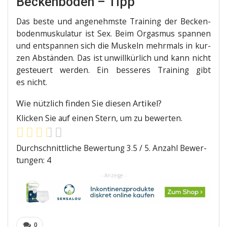
Beckenboden – Tipp
Das bes­te und ange­nehms­te Trai­ning der Becken­
bo­den­mus­ku­la­tur ist Sex. Beim Orgas­mus span­nen
und ent­span­nen sich die Mus­keln mehr­mals in kur­
zen Abstän­den. Das ist unwill­kür­lich und kann nicht
gesteu­ert wer­den. Ein bes­se­res Trai­ning gibt
es nicht.
Wie nütz­lich fin­den Sie die­sen Artikel?
Kli­cken Sie auf einen Stern, um zu bewerten.
Durch­schnitt­li­che Bewer­tung
3.5
/ 5. Anzahl Bewer­
tun­gen:
4
- Anzeige -
0