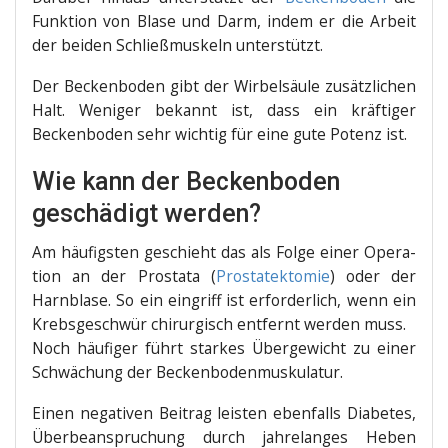
Funk­ti­on von Bla­se und Darm, indem er die Arbeit
der bei­den Schließ­mus­keln unterstützt.
Der Becken­bo­den gibt der Wir­bel­säu­le zusätz­li­chen
Halt. Weni­ger bekannt ist, dass ein kräf­ti­ger
Becken­bo­den sehr wich­tig für eine gute Potenz ist.
Wie kann der Beckenboden
geschädigt werden?
Am häu­figs­ten geschieht das als Fol­ge einer Ope­ra­
ti­on an der Pro­sta­ta (
Pro­sta­tek­to­mie
) oder der
Harn­bla­se. So ein ein­griff ist erfor­der­lich, wenn ein
Krebs­ge­schwür chir­ur­gisch ent­fernt wer­den muss.
Noch häu­fi­ger führt star­kes Über­ge­wicht zu einer
Schwä­chung der Beckenbodenmuskulatur.
Einen nega­ti­ven Bei­trag leis­ten eben­falls Dia­be­tes,
Über­be­an­spru­chung durch jah­re­lan­ges Heben