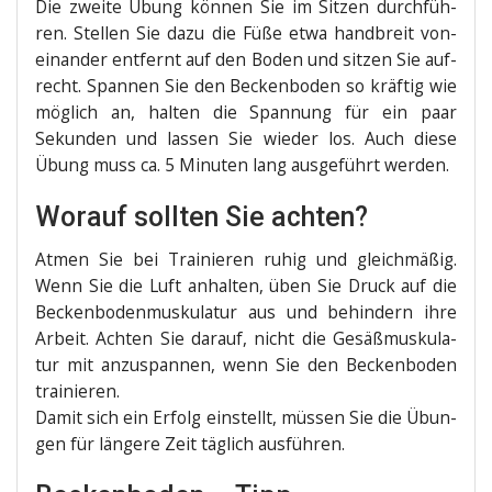
Die zwei­te Übung kön­nen Sie im Sit­zen durch­füh­
ren. Stel­len Sie dazu die Füße etwa hand­breit von­
ein­an­der ent­fernt auf den Boden und sit­zen Sie auf­
recht. Span­nen Sie den Becken­bo­den so kräf­tig wie
mög­lich an, hal­ten die Span­nung für ein paar
Sekun­den und las­sen Sie wie­der los. Auch die­se
Übung muss ca. 5 Minu­ten lang aus­ge­führt werden.
Worauf sollten Sie achten?
Atmen Sie bei Trai­nie­ren ruhig und gleich­mä­ßig.
Wenn Sie die Luft anhal­ten, üben Sie Druck auf die
Becken­bo­den­mus­ku­la­tur aus und behin­dern ihre
Arbeit. Ach­ten Sie dar­auf, nicht die Gesäß­mus­ku­la­
tur mit anzu­span­nen, wenn Sie den Becken­bo­den
trainieren.
Damit sich ein Erfolg ein­stellt, müs­sen Sie die Übun­
gen für län­ge­re Zeit täg­lich ausführen.