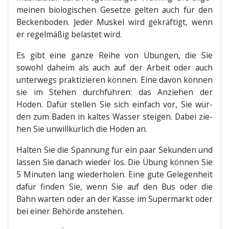
mei­nen bio­lo­gi­schen Geset­ze gel­ten auch für den
Becken­bo­den. Jeder Mus­kel wird gekräf­tigt, wenn
er regel­mä­ßig belas­tet wird.
Es gibt eine gan­ze Rei­he von Übun­gen, die Sie
sowohl daheim als auch auf der Arbeit oder auch
unter­wegs prak­ti­zie­ren kön­nen. Eine davon kön­nen
sie im Ste­hen durch­füh­ren: das Anzie­hen der
Hoden. Dafür stel­len Sie sich ein­fach vor, Sie wür­
den zum Baden in kal­tes Was­ser stei­gen. Dabei zie­
hen Sie unwill­kür­lich die Hoden an.
Hal­ten Sie die Span­nung für ein paar Sekun­den und
las­sen Sie danach wie­der los. Die Übung kön­nen Sie
5 Minu­ten lang wie­der­ho­len. Eine gute Gele­gen­heit
dafür fin­den Sie, wenn Sie auf den Bus oder die
Bahn war­ten oder an der Kas­se im Super­markt oder
bei einer Behör­de anstehen.