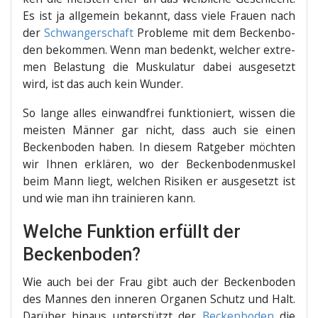
Es ist ja all­ge­mein bekannt, dass vie­le Frau­en nach
der
Schwan­ger­schaft
Pro­ble­me mit dem Becken­bo­
den bekom­men. Wenn man bedenkt, wel­cher extre­
men Belas­tung die Mus­ku­la­tur dabei aus­ge­setzt
wird, ist das auch kein Wunder.
So lan­ge alles ein­wand­frei funk­tio­niert, wis­sen die
meis­ten Män­ner gar nicht, dass auch sie einen
Becken­bo­den haben. In die­sem Rat­ge­ber möch­ten
wir Ihnen erklä­ren, wo der Becken­bo­den­mus­kel
beim Mann liegt, wel­chen Risi­ken er aus­ge­setzt ist
und wie man ihn trai­nie­ren kann.
Welche Funktion erfüllt der
Beckenboden?
Wie auch bei der Frau gibt auch der Becken­bo­den
des Man­nes den inne­ren Orga­nen Schutz und Halt.
Dar­über hin­aus unter­stützt der
Becken­bo­den
die