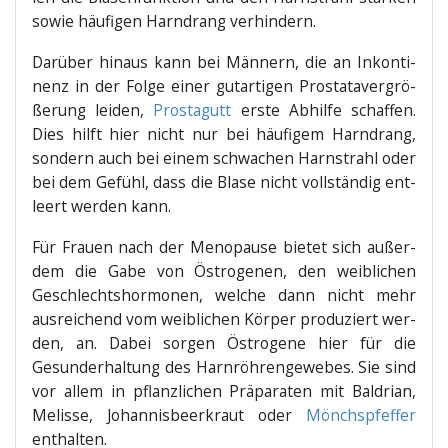
sowie häu­fi­gen Harn­drang verhindern.
Dar­über hin­aus kann bei Män­nern, die an Inkon­ti­
nenz in der Fol­ge einer gut­ar­ti­gen Pro­sta­ta­ver­grö­
ße­rung lei­den,
Pros­ta­gutt
ers­te Abhil­fe schaf­fen.
Dies hilft hier nicht nur bei häu­fi­gem Harn­drang,
son­dern auch bei einem schwa­chen Harn­strahl oder
bei dem Gefühl, dass die Bla­se nicht voll­stän­dig ent­
leert wer­den kann.
Für Frau­en nach der Meno­pau­se bie­tet sich außer­
dem die Gabe von Östro­ge­nen, den weib­li­chen
Geschlechts­hor­mo­nen, wel­che dann nicht mehr
aus­rei­chend vom weib­li­chen Kör­per pro­du­ziert wer­
den, an. Dabei sor­gen Östro­ge­ne hier für die
Gesund­erhal­tung des Harn­röh­ren­ge­we­bes. Sie sind
vor allem in pflanz­li­chen Prä­pa­ra­ten mit Bal­dri­an,
Melis­se, Johan­nis­beer­kraut oder
Mönchs­pfef­fer
enthalten.