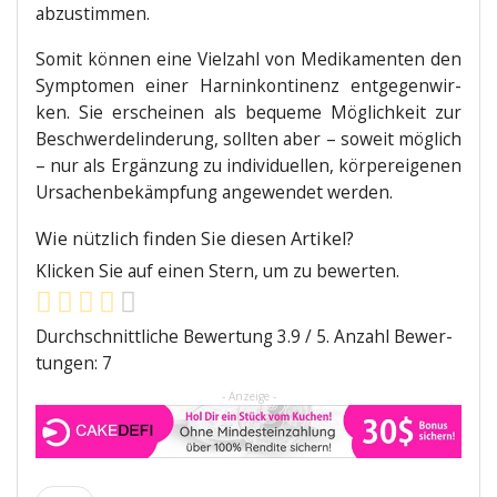
abzustimmen.
Somit kön­nen eine Viel­zahl von Medi­ka­men­ten den
Sym­pto­men einer Harn­in­kon­ti­nenz ent­ge­gen­wir­
ken. Sie erschei­nen als beque­me Mög­lich­keit zur
Beschwer­de­lin­de­rung, soll­ten aber – soweit mög­lich
– nur als Ergän­zung zu indi­vi­du­el­len, kör­per­ei­ge­nen
Ursa­chen­be­kämp­fung ange­wen­det werden.
Wie nütz­lich fin­den Sie die­sen Artikel?
Kli­cken Sie auf einen Stern, um zu bewerten.
Durch­schnitt­li­che Bewer­tung
3.9
/ 5. Anzahl Bewer­
tun­gen:
7
- Anzeige -