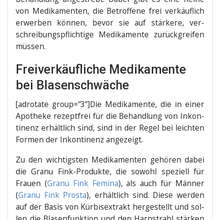
von Medi­ka­men­ten, die Betrof­fe­ne frei ver­käuf­lich
erwer­ben kön­nen, bevor sie auf stär­ke­re, ver­
schrei­bungs­pflich­ti­ge Medi­ka­men­te zurück­grei­fen
müssen.
Freiverkäufliche Medikamente
bei Blasenschwäche
[adro­ta­te group=“3”]Die Medi­ka­men­te, die in einer
Apo­the­ke rezept­frei für die Behand­lung von Inkon­
ti­nenz erhält­lich sind, sind in der Regel bei leich­ten
For­men der Inkon­ti­nenz angezeigt.
Zu den wich­tigs­ten Medi­ka­men­ten gehö­ren dabei
die Gra­nu Fink-Pro­duk­te, die sowohl spe­zi­ell für
Frau­en (
Gra­nu Fink Femi­na
), als auch für Män­ner
(
Gra­nu Fink Pros­ta
), erhält­lich sind. Die­se wer­den
auf der Basis von Kür­bi­s­ex­trakt her­ge­stellt und sol­
len die Bla­sen­funk­ti­on und den Harn­strahl stär­ken