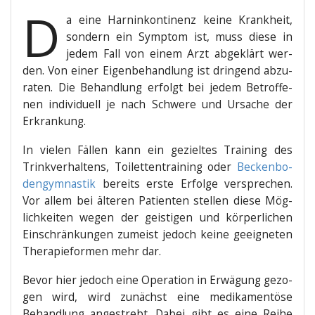
D
a eine Harn­in­kon­ti­nenz kei­ne Krank­heit,
son­dern ein Sym­ptom ist, muss die­se in
jedem Fall von einem Arzt abge­klärt wer­
den. Von einer Eigen­be­hand­lung ist drin­gend abzu­
ra­ten. Die Behand­lung erfolgt bei jedem Betrof­fe­
nen indi­vi­du­ell je nach Schwe­re und Ursa­che der
Erkrankung.
In vie­len Fäl­len kann ein geziel­tes Trai­ning des
Trink­ver­hal­tens, Toi­let­ten­trai­ning oder
Becken­bo­
den­gym­nas­tik
bereits ers­te Erfol­ge ver­spre­chen.
Vor allem bei älte­ren Pati­en­ten stel­len die­se Mög­
lich­kei­ten wegen der geis­ti­gen und kör­per­li­chen
Ein­schrän­kun­gen zumeist jedoch kei­ne geeig­ne­ten
The­ra­pie­for­men mehr dar.
Bevor hier jedoch eine Ope­ra­ti­on in Erwä­gung gezo­
gen wird, wird zunächst eine medi­ka­men­tö­se
Behand­lung ange­strebt. Dabei gibt es eine Rei­he