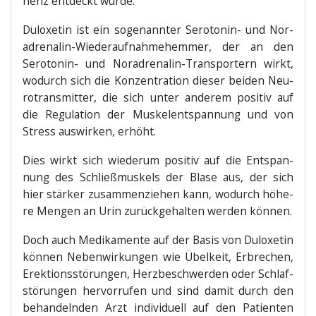
nenz ent­deckt wurde.
Dulo­xe­tin ist ein soge­nann­ter Sero­to­nin- und Nor­
ad­re­na­lin-Wie­der­auf­nah­me­hem­mer, der an den
Sero­to­nin- und Nor­ad­re­na­lin-Trans­por­tern wirkt,
wodurch sich die Kon­zen­tra­ti­on die­ser bei­den Neu­
ro­trans­mit­ter, die sich unter ande­rem posi­tiv auf
die Regu­la­ti­on der Mus­kel­ent­span­nung und von
Stress aus­wir­ken, erhöht.
Dies wirkt sich wie­der­um posi­tiv auf die Ent­span­
nung des Schließ­mus­kels der Bla­se aus, der sich
hier stär­ker zusam­men­zie­hen kann, wodurch höhe­
re Men­gen an Urin zurück­ge­hal­ten wer­den können.
Doch auch Medi­ka­men­te auf der Basis von Dulo­xe­tin
kön­nen Neben­wir­kun­gen wie Übel­keit, Erbre­chen,
Erek­ti­ons­stö­run­gen, Herz­be­schwer­den oder Schlaf­
stö­run­gen her­vor­ru­fen und sind damit durch den
behan­deln­den Arzt indi­vi­du­ell auf den Pati­en­ten