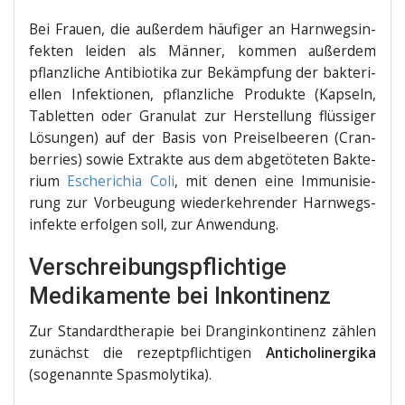
Bei Frau­en, die außer­dem häu­fi­ger an Harn­wegs­in­
fek­ten lei­den als Män­ner, kom­men außer­dem
pflanz­li­che Anti­bio­ti­ka zur Bekämp­fung der bak­te­ri­
el­len Infek­tio­nen, pflanz­li­che Pro­duk­te (Kap­seln,
Tablet­ten oder Gra­nu­lat zur Her­stel­lung flüs­si­ger
Lösun­gen) auf der Basis von Prei­sel­bee­ren (Cran­
ber­ries) sowie Extrak­te aus dem abge­tö­te­ten Bak­te­
ri­um
Esche­ri­chia Coli
, mit denen eine Immu­ni­sie­
rung zur Vor­beu­gung wie­der­keh­ren­der Harn­wegs­
in­fek­te erfol­gen soll, zur Anwendung.
Verschreibungspflichtige
Medikamente bei Inkontinenz
Zur Stan­dard­the­ra­pie bei Dran­gin­kon­ti­nenz zäh­len
zunächst die rezept­pflich­ti­gen
Anti­cho­liner­gi­ka
(soge­nann­te Spasmolytika).