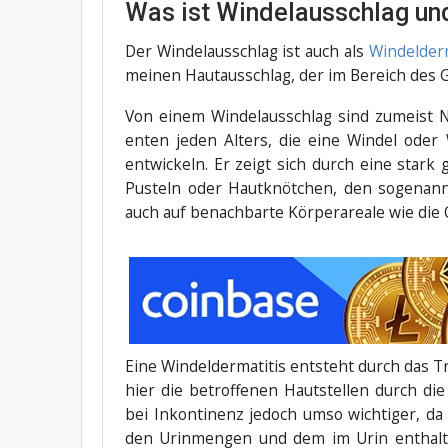
Was ist Windelausschlag und
Der Win­del­aus­schlag ist auch als
Win­del­der­m
mei­nen Haut­aus­schlag, der im Bereich des Ge
Von einem Win­del­aus­schlag sind zumeist Neu
en­ten jeden Alters, die eine Win­del oder W
ent­wi­ckeln. Er zeigt sich durch eine stark 
Pus­teln oder Haut­knöt­chen, den soge­nan
auch auf benach­bar­te Kör­per­area­le wie di
Eine Win­del­der­ma­ti­tis ent­steht durch das
hier die betrof­fe­nen Haut­stel­len durch die
bei Inkon­ti­nenz jedoch umso wich­ti­ger, da 
den Urin­men­gen und dem im Urin ent­hal­t