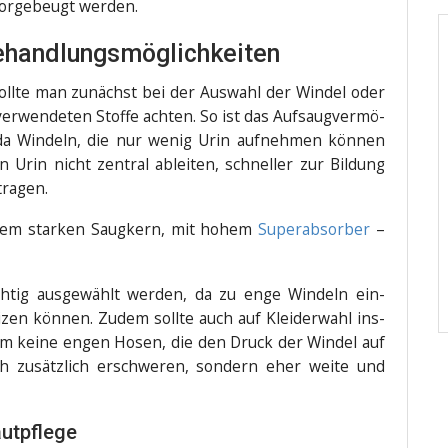
vor­ge­beugt werden.
handlungsmöglichkeiten
soll­te man zunächst bei der Aus­wahl der Win­del oder
r­wen­de­ten Stof­fe ach­ten. So ist das Auf­saug­ver­mö­
da Win­deln, die nur wenig Urin auf­neh­men kön­nen
Urin nicht zen­tral ablei­ten, schnel­ler zur Bil­dung
tragen.
inem star­ken Saug­kern, mit hohem
Super­ab­sor­ber
–
ch­tig aus­ge­wählt wer­den, da zu enge Win­deln ein­
­zen kön­nen. Zudem soll­te auch auf Klei­der­wahl ins­
llem kei­ne engen Hosen, die den Druck der Win­del auf
h zusätz­lich erschwe­ren, son­dern eher wei­te und
autpflege