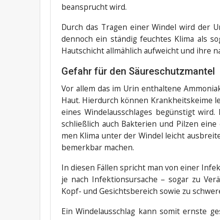
bean­sprucht wird.
Durch das Tra­gen einer Win­del wird der Uri
den­noch ein stän­dig feuch­tes Kli­ma als s
Haut­schicht all­mäh­lich auf­weicht und ihre na
Gefahr für den Säureschutzmantel
Vor allem das im Urin ent­hal­te­ne Ammo­ni­ak
Haut. Hier­durch kön­nen Krank­heits­kei­me le
eines Win­del­aus­schla­ges begüns­tigt wird. 
schließ­lich auch Bak­te­ri­en und Pil­zen eine
men Kli­ma unter der Win­del leicht aus­brei­
bemerk­bar machen.
In die­sen Fäl­len spricht man von einer Infek­
je nach Infek­ti­ons­ur­sa­che – sogar zu Ve
Kopf- und Gesichts­be­reich sowie zu schwe­r
Ein Win­del­aus­schlag kann somit erns­te gesu