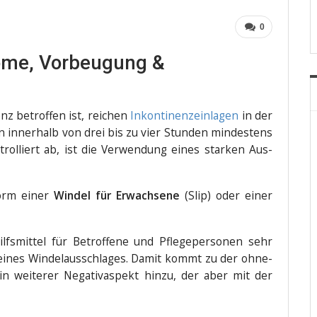
0
ome, Vorbeugung &
nz betrof­fen ist, rei­chen
Inkon­ti­nenz­ein­la­gen
in der
inner­halb von drei bis zu vier Stun­den min­des­tens
n­trol­liert ab, ist die Ver­wen­dung eines star­ken Aus­
Form einer
Win­del für Erwach­se­ne
(Slip) oder einer
lfs­mit­tel für Betrof­fe­ne und Pfle­ge­per­so­nen sehr
 eines Win­del­aus­schla­ges. Damit kommt zu der ohne­
n wei­te­rer Nega­ti­vaspekt hin­zu, der aber mit der