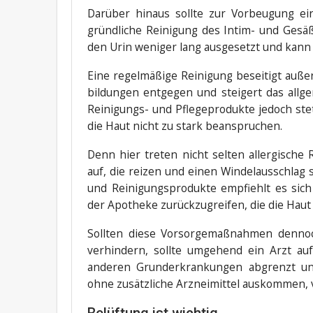
Dar­über hin­aus soll­te zur Vor­beu­gung ei
gründ­li­che Rei­ni­gung des Intim- und Gesäß
den Urin weni­ger lang aus­ge­setzt und kann
Eine regel­mä­ßi­ge Rei­ni­gung besei­tigt auße
bil­dun­gen ent­ge­gen und stei­gert das all­g
Rei­ni­gungs- und Pfle­ge­pro­duk­te jedoch st
die Haut nicht zu stark beanspruchen.
Denn hier tre­ten nicht sel­ten all­er­gi­sche
auf, die rei­zen und einen Win­del­aus­schlag
und Rei­ni­gungs­pro­duk­te emp­fiehlt es sich
der Apo­the­ke zurück­zu­grei­fen, die die Haut
Soll­ten die­se Vor­sor­ge­maß­nah­men den­n
ver­hin­dern, soll­te umge­hend ein Arzt a
ande­ren Grund­er­kran­kun­gen abgrenzt und
ohne zusätz­li­che Arz­nei­mit­tel aus­kom­men,
Belüftung ist wichtig