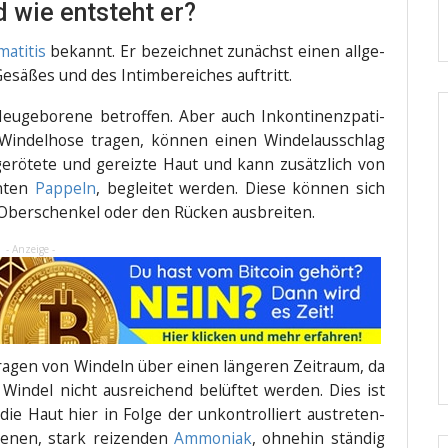
 wie entsteht er?
a­ti­tis
bekannt. Er bezeich­net zunächst einen all­ge­
sä­ßes und des Intim­be­rei­ches auftritt.
­ge­bo­re­ne betrof­fen. Aber auch Inkon­ti­nenz­pa­ti­
in­del­ho­se tra­gen, kön­nen einen Win­del­aus­schlag
gerö­te­te und gereiz­te Haut und kann zusätz­lich von
n­ten
Pap­peln
, beglei­tet wer­den. Die­se kön­nen sich
e Ober­schen­kel oder den Rücken ausbreiten.
- Anzeige -
 Tra­gen von Win­deln über einen län­ge­ren Zeit­raum, da
 Win­del nicht aus­rei­chend belüf­tet wer­den. Dies ist
die Haut hier in Fol­ge der unkon­trol­liert aus­tre­ten­
e­nen, stark rei­zen­den
Ammo­ni­ak
, ohne­hin stän­dig