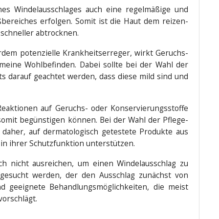
nes Win­del­aus­schla­ges auch eine regel­mä­ßi­ge und
­be­rei­ches erfol­gen. Somit ist die Haut dem rei­zen­
 schnel­ler abtrocknen.
r­dem poten­zi­el­le Krank­heits­er­re­ger, wirkt Geruchs­
e­mei­ne Wohl­be­fin­den. Dabei soll­te bei der Wahl der
ets dar­auf geach­tet wer­den, dass die­se mild sind und
 Reak­tio­nen auf Geruchs- oder Kon­ser­vie­rungs­stof­fe
 somit begüns­ti­gen kön­nen. Bei der Wahl der Pfle­ge-
 daher, auf der­ma­to­lo­gisch getes­te­te Pro­duk­te aus
 in ihrer Schutz­funk­ti­on unterstützen.
och nicht aus­rei­chen, um einen Win­del­aus­schlag zu
uf­ge­sucht wer­den, der den Aus­schlag zunächst von
 geeig­ne­te Behand­lungs­mög­lich­kei­ten, die meist
 vorschlägt.