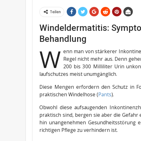
Teilen
Windeldermatitis: Sympt
Behandlung
W
enn man von stär­ke­rer Inkon­ti­ne
Regel nicht mehr aus. Denn gehen 
200 bis 300 Mil­li­li­ter Urin unko
lauf­schut­zes meist unumgänglich.
Die­se Men­gen erfor­dern den Schutz in 
prak­ti­schen Win­del­ho­se (
Pants
).
Obwohl die­se auf­sau­gen­den Inkon­ti­nenz­hi
prak­tisch sind, ber­gen sie aber die Gefahr
hin unan­ge­neh­men Gesund­heits­stö­rung ei
rich­ti­gen Pfle­ge zu ver­hin­dern ist.