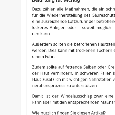
Dazu zäh­len alle Maß­nah­men, die ein schne
für die Wie­der­her­stel­lung des Säu­re­schut
eine aus­rei­chen­de Luft­zu­fuhr der betrof­fe
locke­res Anle­gen oder – soweit mög­lich –
den kann.
Außer­dem soll­ten die betrof­fe­nen Haut­stel­l
wer­den. Dies kann mit tro­cke­nen Tüchern erf
einem Föhn.
Zudem soll­te auf fet­ten­de Sal­ben oder Cr
der Haut ver­hin­dern. In schwe­ren Fäl­len kö
Haut zusätz­lich mit wich­ti­gen Nähr­stof­fen
ne­ra­ti­ons­pro­zess zu unterstützen.
Damit ist der Win­del­aus­schlag zwar eine u
kann aber mit den ent­spre­chen­den Maß­nah­
Wie nütz­lich fin­den Sie die­sen Artikel?