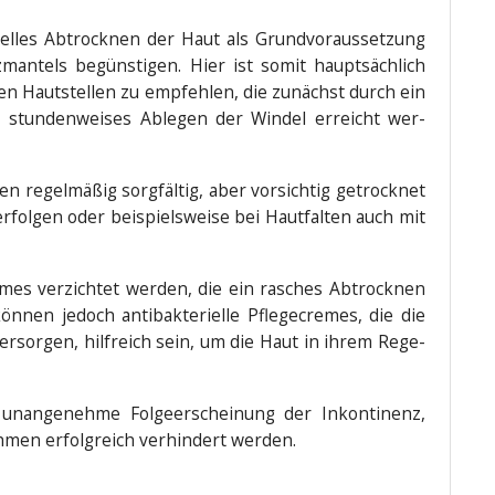
l­les Abtrock­nen der Haut als Grund­vor­aus­set­zung
z­man­tels begüns­ti­gen. Hier ist somit haupt­säch­lich
­nen Haut­stel­len zu emp­feh­len, die zunächst durch ein
 stun­den­wei­ses Able­gen der Win­del erreicht wer­
en regel­mä­ßig sorg­fäl­tig, aber vor­sich­tig getrock­net
ol­gen oder bei­spiels­wei­se bei Haut­fal­ten auch mit
emes ver­zich­tet wer­den, die ein rasches Abtrock­nen
n­nen jedoch anti­bak­te­ri­el­le Pfle­ge­cremes, die die
 ver­sor­gen, hilf­reich sein, um die Haut in ihrem Rege­
nan­ge­neh­me Fol­ge­er­schei­nung der Inkon­ti­nenz,
men erfolg­reich ver­hin­dert werden.