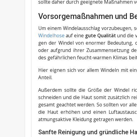
soll­te daher durch geeig­ne­te Maß­nah­men 
Vorsorgemaßnahmen und Be
Um einem Win­del­aus­schlag vor­zu­beu­gen, 
Win­del­ho­se
auf eine
gute Qua­li­tät
und die ve
gen der Win­del von enor­mer Bedeu­tung, 
oder auf­grund ihrer Zusam­men­set­zung den 
des gefähr­li­chen feucht-war­men Kli­mas bei
Hier eig­nen sich vor allem Win­deln mit e
Anteil.
Außer­dem soll­te die Grö­ße der Win­del ri
schnei­den und die Haut somit zusätz­lich rei
ge­samt geach­tet wer­den. So soll­ten vor a
die Haut erhö­hen und einen Luft­aus­tausc
atmungs­ak­ti­ve Klei­dung getra­gen werden.
Sanfte Reinigung und gründliche H