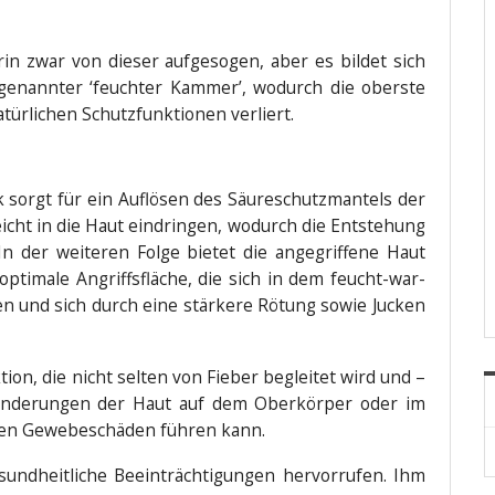
n zwar von die­ser auf­ge­so­gen, aber es bil­det sich
oge­nann­ter ‘feuch­ter Kam­mer’, wodurch die obers­te
tür­li­chen Schutz­funk­tio­nen verliert.
 sorgt für ein Auf­lö­sen des Säu­re­schutz­man­tels der
icht in die Haut ein­drin­gen, wodurch die Ent­ste­hung
In der wei­te­ren Fol­ge bie­tet die ange­grif­fe­ne Haut
 opti­ma­le Angriffs­flä­che, die sich in dem feucht-war­
ten und sich durch eine stär­ke­re Rötung sowie Jucken
ti­on, die nicht sel­ten von Fie­ber beglei­tet wird und –
r­än­de­run­gen der Haut auf dem Ober­kör­per oder im
en Gewe­be­schä­den füh­ren kann.
nd­heit­li­che Beein­träch­ti­gun­gen her­vor­ru­fen. Ihm