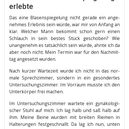
erlebte
Das eine Bla­sen­spie­ge­lung nicht gera­de ein ange­
neh­mes Erleb­nis sein wür­de, war mir von Anfang an
klar. Wel­cher Mann bekommt schon gern einen
Schlauch in sein bes­tes Stück gescho­ben? Wie
unan­ge­nehm es tat­säch­lich sein wür­de, ahn­te ich da
aber noch nicht. Mein Ter­min war für den Nach­mit­
tag ange­setzt wurden.
Nach kur­zer War­te­zeit wur­de ich nicht in das nor­
ma­le Sprech­zim­mer, son­dern in ein geson­der­tes
Unter­su­chungs­zim­mer. Im Vor­raum muss­te ich den
Unter­kör­per frei machen.
Im Unter­su­chungs­zim­mer war­te­te ein gynä­ko­lo­gi­
scher Stuhl auf mich. Ich lag halb und saß halb auf
ihm. Mei­ne Bei­ne wur­den mit brei­ten Rie­men in
Hal­te­run­gen fest­ge­schnallt. Da lag ich nun, unten