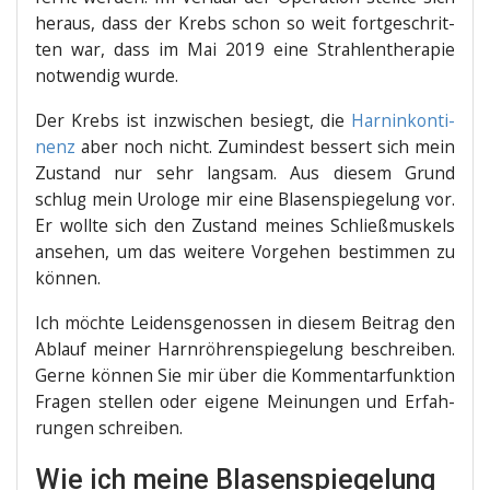
her­aus, dass der Krebs schon so weit fort­ge­schrit­
ten war, dass im Mai 2019 eine Strah­len­the­ra­pie
not­wen­dig wurde.
Der Krebs ist inzwi­schen besiegt, die
Harn­in­kon­ti­
nenz
aber noch nicht. Zumin­dest bes­sert sich mein
Zustand nur sehr lang­sam. Aus die­sem Grund
schlug mein Uro­lo­ge mir eine Bla­sen­spie­ge­lung vor.
Er woll­te sich den Zustand mei­nes Schließ­mus­kels
anse­hen, um das wei­te­re Vor­ge­hen bestim­men zu
können.
Ich möch­te Lei­dens­ge­nos­sen in die­sem Bei­trag den
Ablauf mei­ner Harn­röh­ren­spie­ge­lung beschrei­ben.
Ger­ne kön­nen Sie mir über die Kom­men­tar­funk­ti­on
Fra­gen stel­len oder eige­ne Mei­nun­gen und Erfah­
run­gen schreiben.
Wie ich meine Blasenspiegelung