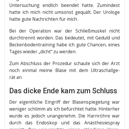
Unter­su­chung end­lich been­det hat­te. Zumin­dest
hat­te ich mich nicht umsonst gequält. Der Uro­lo­ge
hat­te gute Nach­rich­ten für mich.
Bei der Ope­ra­ti­on war der Schließ­mus­kel nicht
durch­trennt wor­den. Das bedeu­tet, mit Geduld und
Becken­bo­den­trai­ning habe ich gute Chan­cen, eines
Tages wie­der „dicht“ zu werden.
Zum Abschluss der Pro­ze­dur schau­te sich der Arzt
noch ein­mal mei­ne Bla­se mit dem Ultra­schall­ge­
rät an.
Das dicke Ende kam zum Schluss
Der eigent­li­che Ein­griff der Bla­sen­spie­ge­lung war
weni­ger schlimm als ich befürch­tet hat­te. Hin­ter­her
wur­de es jedoch unan­ge­nehm. Die Harn­röh­re war
durch das Endo­skop und das Anäs­the­sie­spray