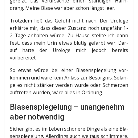
gereizt. Das ver­ur­sach­te einen stän­di­gen Harn­
drang. Mei­ne Bla­se war aber schon längst leer.
Trotz­dem ließ das Gefühl nicht nach. Der Uro­lo­ge
erklär­te mir, dass die­ser Zustand noch unge­fähr 1-
2 Tage anhal­ten wür­de. Zu Hau­se stell­te ich dann
fest, dass mein Urin etwas blu­tig gefärbt war. Dar­
auf hat­te der Uro­lo­ge mich jedoch bereits
vorbereitet.
So etwas wür­de bei einer Bla­sen­spie­ge­lung vor­
kom­men und wäre kein Anlass zur Besorg­nis. Solan­
ge es nicht stär­ker wer­den wür­de oder Schmer­zen
auf­tre­ten wür­den, wäre alles in Ordnung.
Blasenspiegelung – unangenehm
aber notwendig
Sicher gibt es im Leben schö­ne­re Din­ge als eine Bla­
sen­spie­ge­lung. Aller­dings auch weit­aus schlim­me­re.