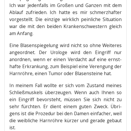
Ich war jeden­falls im Gro­ßen und Gan­zen mit dem
Ablauf zufrie­den. Ich hat­te es mir schmerz­haf­ter
vor­ge­stellt. Die ein­zi­ge wirk­lich pein­li­che Situa­ti­on
war die mit den bei­den Kran­ken­schwes­tern gleich
am Anfang.
Eine Bla­sen­spie­ge­lung wird nicht so ohne Wei­te­res
ange­ord­net. Der Uro­lo­ge wird den Ein­griff nur
anord­nen, wenn er einen Ver­dacht auf eine ernst­
haf­te Erkran­kung, zum Bei­spiel eine Ver­en­gung der
Harn­röh­re, einen Tumor oder Bla­sen­stei­ne hat.
In mei­nem Fall woll­te er sich vom Zustand mei­nes
Schließ­mus­kels über­zeu­gen. Wenn auch Ihnen so
ein Ein­griff bevor­steht, müs­sen Sie sich nicht zu
sehr fürch­ten. Er dient einem guten Zweck. Übri­
gens ist die Pro­ze­dur bei den Damen ein­fa­cher, weil
die weib­li­che Harn­röh­re kür­zer und gera­de gebaut
ist.