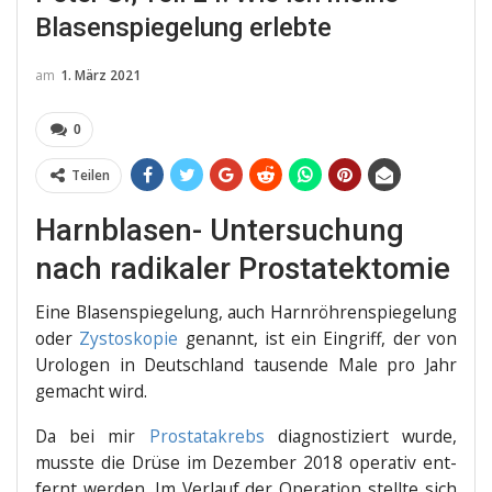
Blasenspiegelung erlebte
am
1. März 2021
0
Teilen
Harnblasen- Untersuchung
nach radikaler Prostatektomie
Eine Bla­sen­spie­ge­lung, auch Harn­röh­ren­spie­ge­lung
oder
Zysto­sko­pie
genannt, ist ein Ein­griff, der von
Uro­lo­gen in Deutsch­land tau­sen­de Male pro Jahr
gemacht wird.
Da bei mir
Pro­sta­ta­krebs
dia­gnos­ti­ziert wur­de,
muss­te die Drü­se im Dezem­ber 2018 ope­ra­tiv ent­
fernt wer­den. Im Ver­lauf der Ope­ra­ti­on stell­te sich