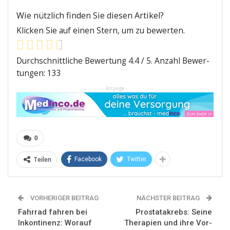
Wie nütz­lich fin­den Sie die­sen Artikel?
Kli­cken Sie auf einen Stern, um zu bewerten.
Durch­schnitt­li­che Bewer­tung
4.4
/ 5. Anzahl Bewer­
tun­gen:
133
- Anzeige -
0
Teilen
Facebook
Twitter
VORHERIGER BEITRAG
NÄCHSTER BEITRAG
Fahrrad fahren bei
Prostatakrebs: Seine
Inkontinenz: Worauf
Therapien und ihre Vor-