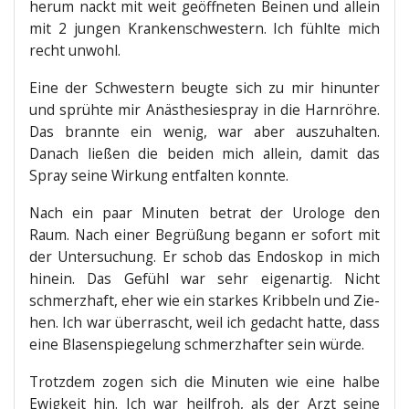
her­um nackt mit weit geöff­ne­ten Bei­nen und allein
mit 2 jun­gen Kran­ken­schwes­tern. Ich fühl­te mich
recht unwohl.
Eine der Schwes­tern beug­te sich zu mir hin­un­ter
und sprüh­te mir Anäs­the­sie­spray in die Harn­röh­re.
Das brann­te ein wenig, war aber aus­zu­hal­ten.
Danach lie­ßen die bei­den mich allein, damit das
Spray sei­ne Wir­kung ent­fal­ten konnte.
Nach ein paar Minu­ten betrat der Uro­lo­ge den
Raum. Nach einer Begrü­ßung begann er sofort mit
der Unter­su­chung. Er schob das Endo­skop in mich
hin­ein. Das Gefühl war sehr eigen­ar­tig. Nicht
schmerz­haft, eher wie ein star­kes Krib­beln und Zie­
hen. Ich war über­rascht, weil ich gedacht hat­te, dass
eine Bla­sen­spie­ge­lung schmerz­haf­ter sein würde.
Trotz­dem zogen sich die Minu­ten wie eine hal­be
Ewig­keit hin. Ich war heil­froh, als der Arzt sei­ne