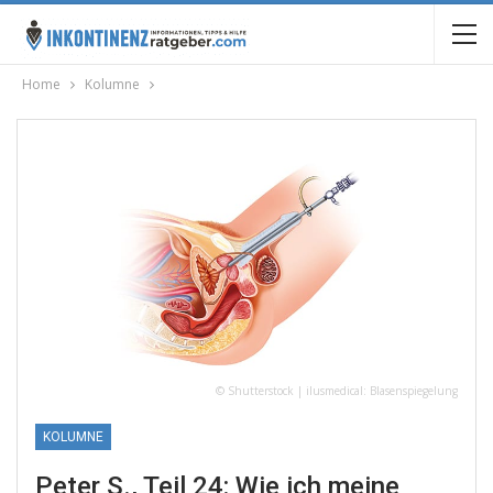
Home
Kolumne
© Shutterstock | ilusmedical: Blasenspiegelung
KOLUMNE
Peter S., Teil 24: Wie ich meine