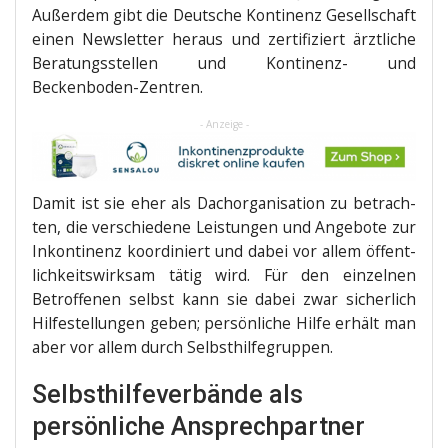
Außer­dem gibt die Deut­sche Kon­ti­nenz Gesell­schaft
einen News­let­ter her­aus und zer­ti­fi­ziert ärzt­li­che
Bera­tungs­stel­len und Kon­ti­nenz- und
Beckenboden-Zentren.
- Anzeige -
Damit ist sie eher als Dach­or­ga­ni­sa­ti­on zu betrach­
ten, die ver­schie­de­ne Leis­tun­gen und Ange­bo­te zur
Inkon­ti­nenz koor­di­niert und dabei vor allem öffent­
lich­keits­wirk­sam tätig wird. Für den ein­zel­nen
Betrof­fe­nen selbst kann sie dabei zwar sicher­lich
Hil­fe­stel­lun­gen geben; per­sön­li­che Hil­fe erhält man
aber vor allem durch Selbsthilfegruppen.
Selbsthilfeverbände als
persönliche Ansprechpartner