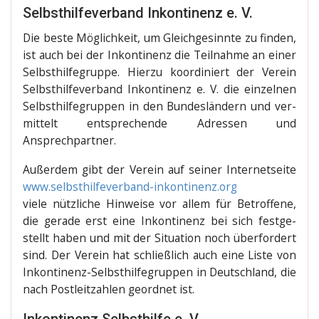
Selbsthilfeverband Inkontinenz e. V.
Die bes­te Mög­lich­keit, um Gleich­ge­sinn­te zu fin­den,
ist auch bei der Inkon­ti­nenz die Teil­nah­me an einer
Selbst­hil­fe­grup­pe. Hier­zu koor­di­niert der Ver­ein
Selbst­hil­fe­ver­band Inkon­ti­nenz e. V. die ein­zel­nen
Selbst­hil­fe­grup­pen in den Bun­des­län­dern und ver­
mit­telt ent­spre­chen­de Adres­sen und
Ansprechpartner.
Außer­dem gibt der Ver­ein auf sei­ner Inter­net­sei­te
www.selbsthilfeverband-inkontinenz.org
vie­le nütz­li­che Hin­wei­se vor allem für Betrof­fe­ne,
die gera­de erst eine Inkon­ti­nenz bei sich fest­ge­
stellt haben und mit der Situa­ti­on noch über­for­dert
sind. Der Ver­ein hat schließ­lich auch eine Lis­te von
Inkon­ti­nenz-Selbst­hil­fe­grup­pen in Deutsch­land, die
nach Post­leit­zah­len geord­net ist.