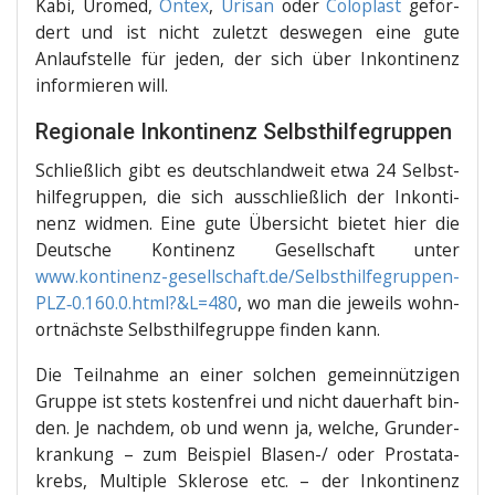
Kabi, Uromed,
Ontex
,
Uri­san
oder
Colo­plast
geför­
dert und ist nicht zuletzt des­we­gen eine gute
Anlauf­stel­le für jeden, der sich über Inkon­ti­nenz
infor­mie­ren will.
Regionale Inkontinenz Selbsthilfegruppen
Schließ­lich gibt es deutsch­land­weit etwa 24 Selbst­
hil­fe­grup­pen, die sich aus­schließ­lich der Inkon­ti­
nenz wid­men. Eine gute Über­sicht bie­tet hier die
Deut­sche Kon­ti­nenz Gesell­schaft unter
www.kontinenz-gesellschaft.de/Selbsthilfegruppen-
PLZ‑0.160.0.html?&L=480
, wo man die jeweils wohn­
ort­nächs­te Selbst­hil­fe­grup­pe fin­den kann.
Die Teil­nah­me an einer sol­chen gemein­nüt­zi­gen
Grup­pe ist stets kos­ten­frei und nicht dau­er­haft bin­
den. Je nach­dem, ob und wenn ja, wel­che, Grund­er­
kran­kung – zum Bei­spiel Bla­sen-/ oder Pro­sta­ta­
krebs, Mul­ti­ple Skle­ro­se etc. – der Inkon­ti­nenz