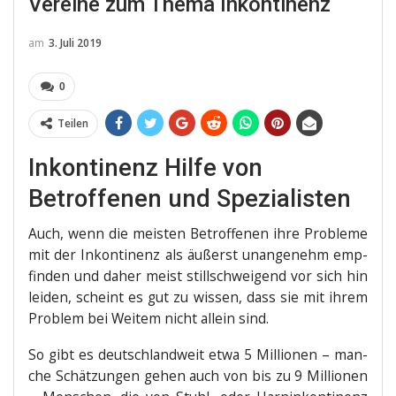
Vereine zum Thema Inkontinenz
am
3. Juli 2019
0
Teilen
Inkontinenz Hilfe von
Betroffenen und Spezialisten
Auch, wenn die meis­ten Betrof­fe­nen ihre Pro­ble­me
mit der Inkon­ti­nenz als äußerst unan­ge­nehm emp­
fin­den und daher meist still­schwei­gend vor sich hin
lei­den, scheint es gut zu wis­sen, dass sie mit ihrem
Pro­blem bei Wei­tem nicht allein sind.
So gibt es deutsch­land­weit etwa 5 Mil­lio­nen – man­
che Schät­zun­gen gehen auch von bis zu 9 Mil­lio­nen