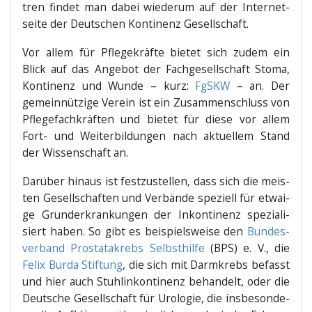
tren fin­det man dabei wie­der­um auf der Inter­net­
sei­te der Deut­schen Kon­ti­nenz Gesellschaft.
Vor allem für Pfle­ge­kräf­te bie­tet sich zudem ein
Blick auf das Ange­bot der Fach­ge­sell­schaft Sto­ma,
Kon­ti­nenz und Wun­de – kurz:
FgSKW
– an. Der
gemein­nüt­zi­ge Ver­ein ist ein Zusam­men­schluss von
Pfle­ge­fach­kräf­ten und bie­tet für die­se vor allem
Fort- und Wei­ter­bil­dun­gen nach aktu­el­lem Stand
der Wis­sen­schaft an.
Dar­über hin­aus ist fest­zu­stel­len, dass sich die meis­
ten Gesell­schaf­ten und Ver­bän­de spe­zi­ell für etwai­
ge Grund­er­kran­kun­gen der Inkon­ti­nenz spe­zia­li­
siert haben. So gibt es bei­spiels­wei­se den
Bun­des­
ver­band Pro­sta­ta­krebs Selbst­hil­fe
(BPS) e. V., die
Felix Bur­da Stif­tung
, die sich mit Darm­krebs befasst
und hier auch Stuhlin­kon­ti­nenz behan­delt, oder die
Deut­sche Gesell­schaft für Uro­lo­gie, die ins­be­son­de­