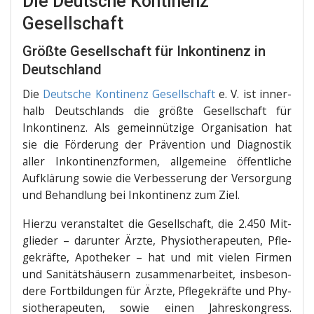
Die Deutsche Kontinenz
Gesellschaft
Größte Gesellschaft für Inkontinenz in
Deutschland
Die
Deut­sche Kon­ti­nenz Gesell­schaft
e. V. ist inner­
halb Deutsch­lands die größ­te Gesell­schaft für
Inkon­ti­nenz. Als gemein­nüt­zi­ge Orga­ni­sa­ti­on hat
sie die För­de­rung der Prä­ven­ti­on und Dia­gnos­tik
aller Inkon­ti­nenz­for­men, all­ge­mei­ne öffent­li­che
Auf­klä­rung sowie die Ver­bes­se­rung der Ver­sor­gung
und Behand­lung bei Inkon­ti­nenz zum Ziel.
Hier­zu ver­an­stal­tet die Gesell­schaft, die 2.450 Mit­
glie­der – dar­un­ter Ärz­te, Phy­sio­the­ra­peu­ten, Pfle­
ge­kräf­te, Apo­the­ker – hat und mit vie­len Fir­men
und Sani­täts­häu­sern zusam­men­ar­bei­tet, ins­be­son­
de­re Fort­bil­dun­gen für Ärz­te, Pfle­ge­kräf­te und Phy­
sio­the­ra­peu­ten, sowie einen Jah­res­kon­gress.