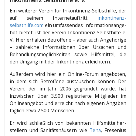
Inkontinenz Selbsthilfe e. V.
Ein wei­te­rer Ver­ein für Inkon­ti­nenz-Selbst­hil­fe, der
auf sei­nem Inter­net­auf­tritt
inkontinenz-
selbsthilfe.com
ein umfas­sen­des Infor­ma­ti­ons­an­ge­
bot bie­tet, ist der Ver­ein Inkon­ti­nenz Selbst­hil­fe e.
V.. Hier erhal­ten Betrof­fe­ne – aber auch Ange­hö­ri­ge
– zahl­rei­che Infor­ma­tio­nen über Ursa­chen und
Behand­lungs­mög­lich­kei­ten sowie Hilfs­mit­tel, die
den Umgang mit der Inkon­ti­nenz erleichtern.
Außer­dem wird hier ein Online-Forum ange­bo­ten,
in dem sich Betrof­fe­ne aus­tau­schen kön­nen. Der
Ver­ein, der im Jahr 2006 gegrün­det wur­de, hat
inzwi­schen über 3.500 regis­trier­te Mit­glie­der im
Online­an­ge­bot und erreicht nach eige­nen Anga­ben
täg­lich etwa 2.500 Menschen.
Er wird schließ­lich von bekann­ten Hilfs­mit­tel­her­
stel­lern und Sani­täts­häu­sern wie
Tena
, Fre­se­ni­us