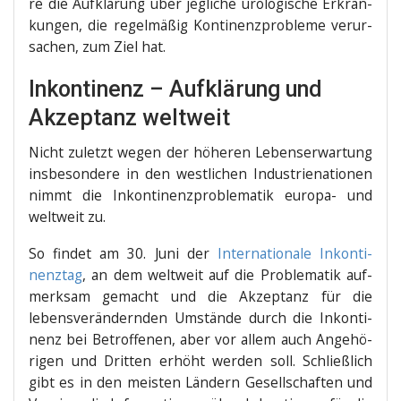
re die Auf­klä­rung über jeg­li­che uro­lo­gi­sche Erkran­
kun­gen, die regel­mä­ßig Kon­ti­nenz­pro­ble­me ver­ur­
sa­chen, zum Ziel hat.
Inkontinenz – Aufklärung und
Akzeptanz weltweit
Nicht zuletzt wegen der höhe­ren Lebens­er­war­tung
ins­be­son­de­re in den west­li­chen Indus­trie­na­tio­nen
nimmt die Inkon­ti­nenz­pro­ble­ma­tik euro­pa- und
welt­weit zu.
So fin­det am 30. Juni der
Inter­na­tio­na­le Inkon­ti­
nenz­tag
, an dem welt­weit auf die Pro­ble­ma­tik auf­
merk­sam gemacht und die Akzep­tanz für die
lebens­ver­än­dern­den Umstän­de durch die Inkon­ti­
nenz bei Betrof­fe­nen, aber vor allem auch Ange­hö­
ri­gen und Drit­ten erhöht wer­den soll. Schließ­lich
gibt es in den meis­ten Län­dern Gesell­schaf­ten und