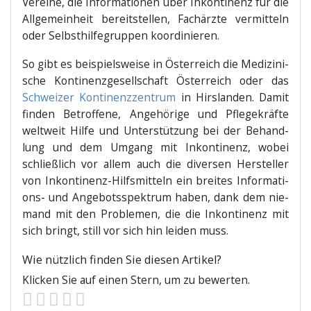
Ver­ei­ne, die Infor­ma­tio­nen über Inkon­ti­nenz für die
All­ge­mein­heit bereit­stel­len, Fach­ärz­te ver­mit­teln
oder Selbst­hil­fe­grup­pen koordinieren.
So gibt es bei­spiels­wei­se in Öster­reich die Medi­zi­ni­
sche Kon­ti­nenz­ge­sell­schaft Öster­reich oder das
Schwei­zer Kon­ti­nenz­zen­trum
in Hirs­lan­den. Damit
fin­den Betrof­fe­ne, Ange­hö­ri­ge und Pfle­ge­kräf­te
welt­weit Hil­fe und Unter­stüt­zung bei der Behand­
lung und dem Umgang mit Inkon­ti­nenz, wobei
schließ­lich vor allem auch die diver­sen Her­stel­ler
von Inkon­ti­nenz-Hilfs­mit­teln ein brei­tes Infor­ma­ti­
ons- und Ange­bots­spek­trum haben, dank dem nie­
mand mit den Pro­ble­men, die die Inkon­ti­nenz mit
sich bringt, still vor sich hin lei­den muss.
Wie nütz­lich fin­den Sie die­sen Artikel?
Kli­cken Sie auf einen Stern, um zu bewerten.