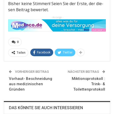
Bis­her kei­ne Stim­men! Sei­en Sie der Ers­te, der die­
sen Bei­trag bewertet.
- Anzeige -
0
Teilen
Facebook
Twitter
VORHERIGER BEITRAG
NÄCHSTER BEITRAG
Vorhaut- Beschneidung
Miktionsprotokoll :
aus medizinischen
Trink- &
Gründen
Toilettenprotokoll
DAS KÖNNTE SIE AUCH INTERESSIEREN