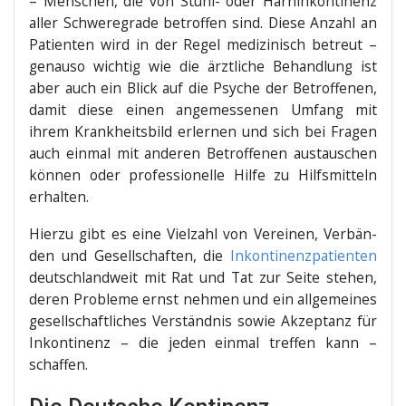
– Men­schen, die von Stuhl- oder Harn­in­kon­ti­nenz
aller Schwe­re­gra­de betrof­fen sind. Die­se Anzahl an
Pati­en­ten wird in der Regel medi­zi­nisch betreut –
genau­so wich­tig wie die ärzt­li­che Behand­lung ist
aber auch ein Blick auf die Psy­che der Betrof­fe­nen,
damit die­se einen ange­mes­se­nen Umfang mit
ihrem Krank­heits­bild erler­nen und sich bei Fra­gen
auch ein­mal mit ande­ren Betrof­fe­nen aus­tau­schen
kön­nen oder pro­fes­sio­nel­le Hil­fe zu Hilfs­mit­teln
erhalten.
Hier­zu gibt es eine Viel­zahl von Ver­ei­nen, Ver­bän­
den und Gesell­schaf­ten, die
Inkon­ti­nenz­pa­ti­en­ten
deutsch­land­weit mit Rat und Tat zur Sei­te ste­hen,
deren Pro­ble­me ernst neh­men und ein all­ge­mei­nes
gesell­schaft­li­ches Ver­ständ­nis sowie Akzep­tanz für
Inkon­ti­nenz – die jeden ein­mal tref­fen kann –
schaffen.