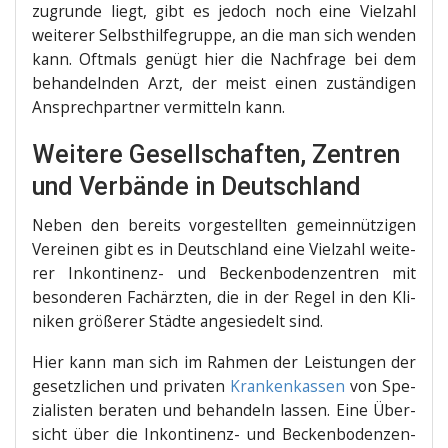
zugrun­de liegt, gibt es jedoch noch eine Viel­zahl
wei­te­rer Selbst­hil­fe­grup­pe, an die man sich wen­den
kann. Oft­mals genügt hier die Nach­fra­ge bei dem
behan­deln­den Arzt, der meist einen zustän­di­gen
Ansprech­part­ner ver­mit­teln kann.
Weitere Gesellschaften, Zentren
und Verbände in Deutschland
Neben den bereits vor­ge­stell­ten gemein­nüt­zi­gen
Ver­ei­nen gibt es in Deutsch­land eine Viel­zahl wei­te­
rer Inkon­ti­nenz- und Becken­bo­den­zen­tren mit
beson­de­ren Fach­ärz­ten, die in der Regel in den Kli­
ni­ken grö­ße­rer Städ­te ange­sie­delt sind.
Hier kann man sich im Rah­men der Leis­tun­gen der
gesetz­li­chen und pri­va­ten
Kran­ken­kas­sen
von Spe­
zia­lis­ten bera­ten und behan­deln las­sen. Eine Über­
sicht über die Inkon­ti­nenz- und Becken­bo­den­zen­