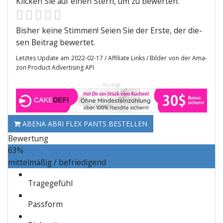
Kli­cken Sie auf einen Stern, um zu bewerten.
Bis­her kei­ne Stim­men! Sei­en Sie der Ers­te, der die­
sen Bei­trag bewertet.
Letz­tes Update am 2022-02-17 / Affi­lia­te Links / Bil­der von der Ama­
zon Pro­duct Adver­ti­sing API
- Anzeige -
ABE­NA ABRI FLEX PANTS BESTELLEN
Bewer­tung
63
%
mit­tel­mä­ßig / befriedigend
Tra­ge­ge­fühl
Pass­form