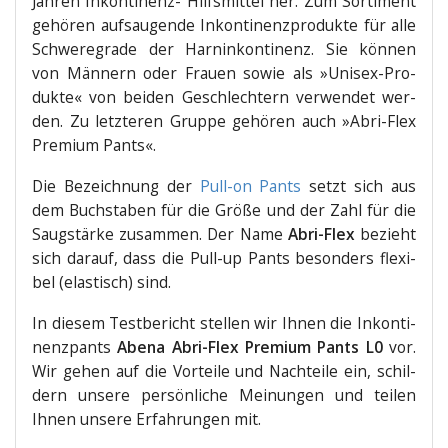
Jah­ren Inkon­ti­nenz- Hilfs­mit­tel her. Zum Sor­ti­ment
gehö­ren auf­sau­gen­de Inkon­ti­nenz­pro­duk­te für alle
Schwe­re­gra­de der Harn­in­kon­ti­nenz. Sie kön­nen
von Män­nern oder Frau­en sowie als »Uni­sex-Pro­
duk­te« von bei­den Geschlech­tern ver­wen­det wer­
den. Zu letz­te­ren Grup­pe gehö­ren auch »Abri-Flex
Pre­mi­um Pants«.
Die Bezeich­nung der
Pull-on Pants
setzt sich aus
dem Buch­sta­ben für die Grö­ße und der Zahl für die
Saug­stär­ke zusam­men. Der Name
Abri-Flex
bezieht
sich dar­auf, dass die Pull-up Pants beson­ders fle­xi­
bel (elas­tisch) sind.
In die­sem Test­be­richt stel­len wir Ihnen die Inkon­ti­
nenz­pants
Abe­na Abri-Flex Pre­mi­um Pants L0
vor.
Wir gehen auf die Vor­tei­le und Nach­tei­le ein, schil­
dern unse­re per­sön­li­che Mei­nun­gen und tei­len
Ihnen unse­re Erfah­run­gen mit.