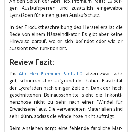
An den Sei­ten der
Abri-Flex Pre­mi­um Pants L0
sor­
gen Aus­lauf­sper­ren und zusätz­lich ein­ge­web­te
Lycra­fä­den für einen guten Auslaufschutz.
In der Pro­dukt­be­schrei­bung des Her­stel­lers ist die
Rede von einem Nässe­in­di­ka­tor. Es gibt aber kei­ne
Hin­wei­se dar­auf, wo er sich befin­det oder wie er
aus­sieht bzw. funktioniert.
Review Fazit:
Die
Abri-Flex Pre­mi­um Pants L0
sit­zen zwar sehr
gut, schnü­ren aber auf­grund der hohen Elas­ti­zi­tät
der Lycra­fä­den nach eini­ger Zeit ein. Dank der hoch
geschnit­te­nen Bein­aus­schnit­te sieht die Inkon­ti­
nenz­ho­se nicht zu sehr nach einer “Win­del für
Erwach­se­ne” aus. Die ver­wen­de­ten Mate­ria­li­en sind
sehr dünn, sodass die Win­del­ho­se nicht aufträgt.
Beim Anzie­hen sorgt eine feh­len­de farb­li­che Mar­