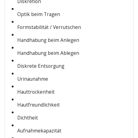
Dis­kre­ti­on
Optik beim Tragen
Form­sta­bi­li­tät / Verrutschen
Hand­ha­bung beim Anlegen
Hand­ha­bung beim Ablegen
Dis­kre­te Entsorgung
Uri­n­au­nah­me
Haut­tro­cken­heit
Haut­freund­lich­keit
Dicht­heit
Auf­nah­me­ka­pa­zi­tät