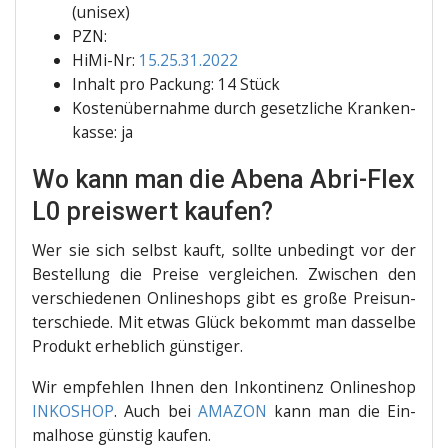
(uni­sex)
PZN:
HiMi-Nr:
15.25.31.2022
Inhalt pro Packung: 14 Stück
Kos­ten­über­nah­me durch gesetz­li­che Kran­ken­
kas­se: ja
Wo kann man die Abena Abri-Flex
L0 preiswert kaufen?
Wer sie sich selbst kauft, soll­te unbe­dingt vor der
Bestel­lung die Prei­se ver­glei­chen. Zwi­schen den
ver­schie­de­nen Online­shops gibt es gro­ße Preis­un­
ter­schie­de. Mit etwas Glück bekommt man das­sel­be
Pro­dukt erheb­lich günstiger.
Wir emp­feh­len Ihnen den Inkon­ti­nenz Online­shop
INKOSHOP
. Auch bei
AMAZON
kann man die Ein­
mal­ho­se güns­tig kaufen.