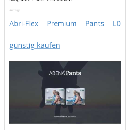
Anzei­ge
Abri-Flex Pre­mi­um Pants L0
güns­tig kaufen