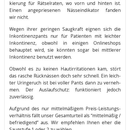
kie­rung für Rät­sel­ra­ten, wo vorn und hin­ten ist.
Einen ange­prie­se­nen Nässe­in­di­ka­tor fan­den
wir nicht.
Wegen ihrer gerin­gen Saug­kraft eig­nen sich die
Inkon­ti­nenz­pants nur für Pati­en­ten mit leich­ter
Inkon­ti­nenz, obwohl in eini­gen Online­shops
behaup­tet wird, sie könn­ten sogar bei mitt­le­rer
Inkon­ti­nenz benutzt werden.
Obwohl es zu kei­nen Haut­ir­ri­ta­tio­nen kam, stört
das rasche Rück­näs­sen doch sehr schnell. Ein leich­
ter Urin­ge­ruch ist bei vol­ler Pants dann zu ver­neh­
men. Der Aus­lauf­schutz: funk­tio­niert jedoch
zuverlässig.
Auf­grund des nur mit­tel­mä­ßi­gem Preis-Leis­tungs­
ver­hält­nis fällt unser Gesamt­ur­teil als “mit­tel­mä­ßig /
befrie­di­gend” aus. Wir emp­feh­len Ihnen eher die
Saug­stu­fe 1 oder 2 zu wählen.