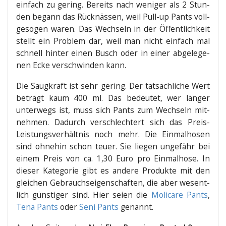
ein­fach zu gering. Bereits nach weni­ger als 2 Stun­
den begann das Rück­näs­sen, weil Pull-up Pants voll­
ge­so­gen waren. Das Wech­seln in der Öffent­lich­keit
stellt ein Pro­blem dar, weil man nicht ein­fach mal
schnell hin­ter einen Busch oder in einer abge­le­ge­
nen Ecke ver­schwin­den kann.
Die Saug­kraft ist sehr gering. Der tat­säch­li­che Wert
beträgt kaum 400 ml. Das bedeu­tet, wer län­ger
unter­wegs ist, muss sich Pants zum Wech­seln mit­
neh­men. Dadurch ver­schlech­tert sich das Preis-
Leis­tungs­ver­hält­nis noch mehr. Die Ein­mal­ho­sen
sind ohne­hin schon teu­er. Sie lie­gen unge­fähr bei
einem Preis von ca. 1,30 Euro pro Ein­mal­ho­se. In
die­ser Kate­go­rie gibt es ande­re Pro­duk­te mit den
glei­chen Gebrauchs­ei­gen­schaf­ten, die aber wesent­
lich güns­ti­ger sind. Hier sei­en die
Moli­ca­re Pants
,
Tena Pants
oder
Seni Pants
genannt.