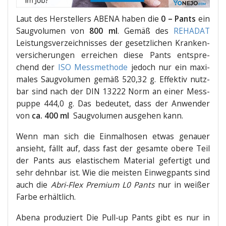
Laut des Her­stel­lers ABENA haben die
0 – Pants
ein
Saug­vo­lu­men von
800 ml
. Gemäß des
REHADAT
Leis­tungs­ver­zeich­nis­ses der gesetz­li­chen Kran­ken­
ver­si­che­run­gen errei­chen die­se Pants ent­spre­
chend der
ISO Mess­me­tho­de
jedoch nur ein maxi­
ma­les Saug­vo­lu­men gemäß 520,32 g. Effek­tiv nutz­
bar sind nach der DIN 13222 Norm an einer Mess­
pup­pe 444,0 g. Das bedeu­tet, dass der Anwen­der
von
ca. 400 ml
Saug­vo­lu­men aus­ge­hen kann.
Wenn man sich die Ein­mal­ho­sen etwas genau­er
ansieht, fällt auf, dass fast der gesam­te obe­re Teil
der Pants aus elas­ti­schem Mate­ri­al gefer­tigt und
sehr dehn­bar ist. Wie die meis­ten Ein­weg­pants sind
auch die
Abri-Flex Pre­mi­um L0 Pants
nur in wei­ßer
Far­be erhältlich.
Abe­na pro­du­ziert Die Pull-up Pants gibt es nur in