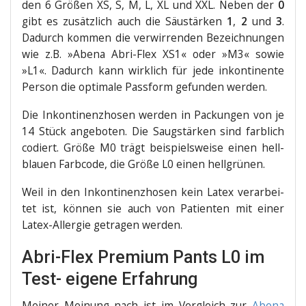
den 6 Grö­ßen XS, S, M, L, XL und XXL. Neben der
0
gibt es zusätz­lich auch die Säu­stär­ken
1
,
2
und
3
.
Dadurch kom­men die ver­wir­ren­den Bezeich­nun­gen
wie z.B. »Abe­na Abri-Flex XS1« oder »M3« sowie
»L1«. Dadurch kann wirk­lich für jede inkon­ti­nen­te
Per­son die opti­ma­le Pass­form gefun­den werden.
Die Inkon­ti­nenz­ho­sen wer­den in Packun­gen von je
14 Stück ange­bo­ten. Die Saug­stär­ken sind farb­lich
codiert. Grö­ße M0 trägt bei­spiels­wei­se einen hell­
blau­en Farb­code, die Grö­ße L0 einen hellgrünen.
Weil in den Inkon­ti­nenz­ho­sen kein Latex ver­ar­bei­
tet ist, kön­nen sie auch von Pati­en­ten mit einer
Latex-All­er­gie getra­gen werden.
Abri-Flex Premium Pants L0 im
Test- eigene Erfahrung
Mei­ner Mei­nung nach ist im Ver­gleich zur
Abe­na