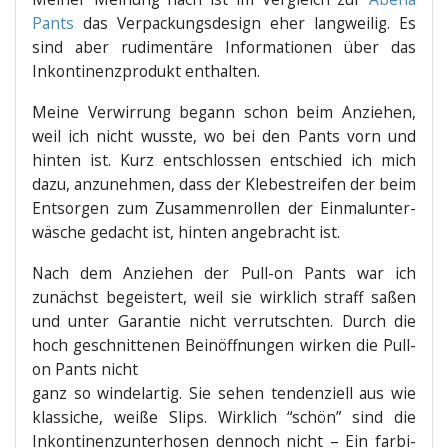
Pants
das Ver­pa­ckungs­de­sign eher lang­wei­lig. Es
sind aber rudi­men­tä­re Infor­ma­tio­nen über das
Inkon­ti­nenz­pro­dukt enthalten.
Mei­ne Ver­wir­rung begann schon beim Anzie­hen,
weil ich nicht wuss­te, wo bei den Pants vorn und
hin­ten ist. Kurz ent­schlos­sen ent­schied ich mich
dazu, anzu­neh­men, dass der Kle­be­strei­fen der beim
Ent­sor­gen zum Zusam­men­rol­len der Ein­mal­un­ter­
wä­sche gedacht ist, hin­ten ange­bracht ist.
Nach dem Anzie­hen der Pull-on Pants war ich
zunächst begeis­tert, weil sie wirk­lich straff saßen
und unter Garan­tie nicht ver­rutsch­ten. Durch die
hoch geschnit­te­nen Bein­öff­nun­gen wir­ken die Pull-
on Pants nicht
ganz so win­del­ar­tig. Sie sehen ten­den­zi­ell aus wie
klas­si­che, wei­ße Slips. Wirk­lich “schön” sind die
Inkon­ti­nenz­un­ter­ho­sen den­noch nicht – Ein far­bi­