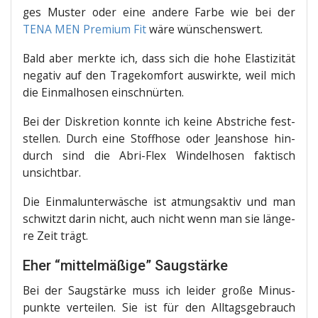
ges Mus­ter oder eine ande­re Far­be wie bei der
TENA MEN Pre­mi­um Fit
wäre wünschenswert.
Bald aber merk­te ich, dass sich die hohe Elas­ti­zi­tät
nega­tiv auf den Tra­ge­kom­fort aus­wirk­te, weil mich
die Ein­mal­ho­sen einschnürten.
Bei der Dis­kre­ti­on konn­te ich kei­ne Abstri­che fest­
stel­len. Durch eine Stoff­ho­se oder Jeans­ho­se hin­
durch sind die Abri-Flex Win­del­ho­sen fak­tisch
unsichtbar.
Die Ein­mal­un­ter­wä­sche ist atmungs­ak­tiv und man
schwitzt dar­in nicht, auch nicht wenn man sie län­ge­
re Zeit trägt.
Eher “mittelmäßige” Saugstärke
Bei der Saug­stär­ke muss ich lei­der gro­ße Minus­
punk­te ver­tei­len. Sie ist für den All­tags­ge­brauch