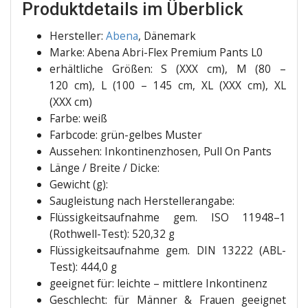
Produktdetails im Überblick
Her­stel­ler:
Abe­na
, Däne­mark
Mar­ke: Abe­na Abri-Flex Pre­mi­um Pants L0
erhält­li­che Grö­ßen: S (XXX cm), M (80 –
120 cm), L (100 – 145 cm, XL (XXX cm), XL
(XXX cm)
Far­be: weiß
Farb­code: grün-gel­bes Muster
Aus­se­hen: Inkon­ti­nenz­ho­sen, Pull On Pants
Län­ge / Brei­te / Dicke:
Gewicht (g):
Saug­leis­tung nach Herstellerangabe:
Flüs­sig­keits­auf­nah­me gem. ISO 11948–1
(Rothwell-Test): 520,32 g
Flüs­sig­keits­auf­nah­me gem. DIN 13222 (ABL-
Test): 444,0 g
geeig­net für: leich­te – mitt­le­re Inkontinenz
Geschlecht: für Män­ner & Frau­en geeig­net