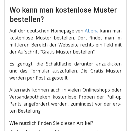
Wo kann man kostenlose Muster
bestellen?
Auf der deut­schen Home­page von
Abe­na
kann man
kos­ten­lo­se Mus­ter bestel­len. Dort fin­det man im
mitt­le­ren Bereich der Web­sei­te rechts ein Feld mit
der Auf­schrift “Gra­tis Mus­ter bestellen”.
Es genügt, die Schalt­flä­che dar­un­ter anzu­kli­cken
und das For­mu­lar aus­zu­fül­len. Die Gra­tis Mus­ter
wer­den per Post zugestellt.
Alter­na­tiv kön­nen auch in vie­len Online­shops oder
Ver­sand­apo­the­ken kos­ten­lo­se Pro­ben der Pull-up
Pants ange­for­dert wer­den, zumin­dest vor der ers­
ten Bestellung.
Wie nütz­lich fin­den Sie die­sen Artikel?