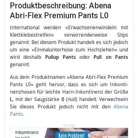
Produktbeschreibung: Abena
Abri-Flex Premium Pants L0
Inter­na­tio­nal wer­den »Erwach­se­nen­win­deln mit
Klett­kle­be­strei­fen« ver­wir­ren­der­wei­se Slips
genannt. Bei die­sem Pro­dukt han­delt es sich jedoch
um eine »Ein­mal­un­ter­ho­se zum Hoch­zie­hen« und
wird des­halb
Pul­lup Pants
oder
Pull on Pants
genannt.
Aus dem Pro­dukt­na­men »Abe­na Abri-Flex Pre­mi­um
Pants L0« geht her­vor, dass es sich um Inkon­ti­
nenz­ho­sen für leich­te Harn-Inkon­ti­nenz der Grö­ße
L
, mit der Saug­stär­ke
0
(null) han­delt. Ver­wech­seln
Sie die­ses Pro­dukt jedoch nicht mit den
Abe­na
Pants
.
- Anzeige -