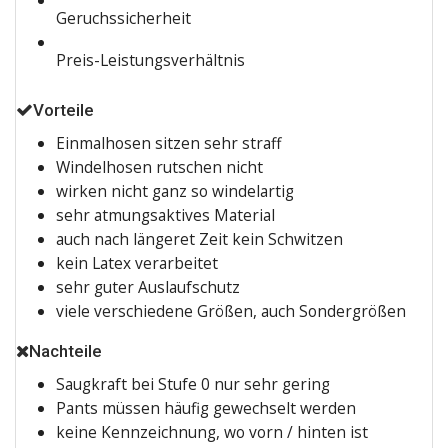
Geruchs­si­cher­heit
Preis-Leis­tungs­ver­hält­nis
Vorteile
Ein­mal­ho­sen sit­zen sehr straff
Win­del­ho­sen rut­schen nicht
wir­ken nicht ganz so windelartig
sehr atmungs­ak­ti­ves Material
auch nach län­ge­ret Zeit kein Schwitzen
kein Latex verarbeitet
sehr guter Auslaufschutz
vie­le ver­schie­de­ne Grö­ßen, auch Sondergrößen
Nachteile
Saug­kraft bei Stu­fe 0 nur sehr gering
Pants müs­sen häu­fig gewech­selt werden
kei­ne Kenn­zeich­nung, wo vorn / hin­ten ist