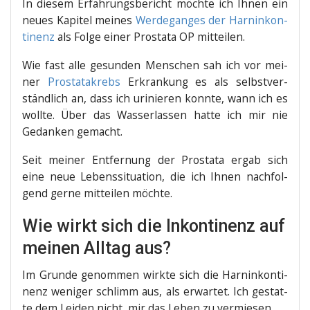
In die­sem Erfah­rungs­be­richt möch­te ich Ihnen ein
neu­es Kapi­tel mei­nes
Wer­de­gan­ges der Harn­in­kon­
ti­nenz
als Fol­ge einer Pro­sta­ta OP mitteilen.
Wie fast alle gesun­den Men­schen sah ich vor mei­
ner
Pro­sta­ta­krebs
Erkran­kung es als selbst­ver­
ständ­lich an, dass ich uri­nie­ren konn­te, wann ich es
woll­te. Über das Was­ser­las­sen hat­te ich mir nie
Gedan­ken gemacht.
Seit mei­ner Ent­fer­nung der Pro­sta­ta ergab sich
eine neue Lebens­si­tua­ti­on, die ich Ihnen nach­fol­
gend ger­ne mit­tei­len möchte.
Wie wirkt sich die Inkontinenz auf
meinen Alltag aus?
Im Grun­de genom­men wirk­te sich die Harn­in­kon­ti­
nenz weni­ger schlimm aus, als erwar­tet. Ich gestat­
te dem Lei­den nicht, mir das Leben zu vermiesen.