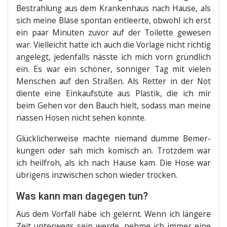
Bestrah­lung aus dem Kran­ken­haus nach Hau­se, als
sich mei­ne Bla­se spon­tan ent­leer­te, obwohl ich erst
ein paar Minu­ten zuvor auf der Toi­let­te gewe­sen
war. Viel­leicht hat­te ich auch die Vor­la­ge nicht rich­tig
ange­legt, jeden­falls näss­te ich mich vorn gründ­lich
ein. Es war ein schö­ner, son­ni­ger Tag mit vie­len
Men­schen auf den Stra­ßen. Als Ret­ter in der Not
dien­te eine Ein­kaufs­tü­te aus Plas­tik, die ich mir
beim Gehen vor den Bauch hielt, sodass man mei­ne
nas­sen Hosen nicht sehen konnte.
Glück­li­cher­wei­se mach­te nie­mand dum­me Bemer­
kun­gen oder sah mich komisch an. Trotz­dem war
ich heil­froh, als ich nach Hau­se kam. Die Hose war
übri­gens inzwi­schen schon wie­der trocken.
Was kann man dagegen tun?
Aus dem Vor­fall habe ich gelernt. Wenn ich län­ge­re
Zeit unter­wegs sein wer­de, neh­me ich immer eine