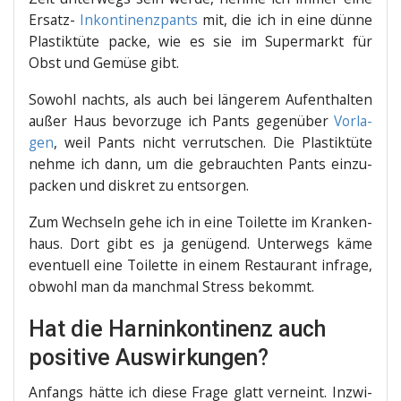
Ersatz-
Inkon­ti­nenz­pants
mit, die ich in eine dün­ne
Plas­tik­tü­te packe, wie es sie im Super­markt für
Obst und Gemü­se gibt.
Sowohl nachts, als auch bei län­ge­rem Auf­ent­hal­ten
außer Haus bevor­zu­ge ich Pants gegen­über
Vor­la­
gen
, weil Pants nicht ver­rut­schen. Die Plas­tik­tü­te
neh­me ich dann, um die gebrauch­ten Pants ein­zu­
pa­cken und dis­kret zu entsorgen.
Zum Wech­seln gehe ich in eine Toi­let­te im Kran­ken­
haus. Dort gibt es ja genü­gend. Unter­wegs käme
even­tu­ell eine Toi­let­te in einem Restau­rant infra­ge,
obwohl man da manch­mal Stress bekommt.
Hat die Harninkontinenz auch
positive Auswirkungen?
Anfangs hät­te ich die­se Fra­ge glatt ver­neint. Inzwi­