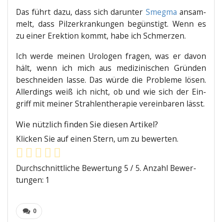
Das führt dazu, dass sich dar­un­ter
Smeg­ma
ansam­
melt, dass Pilz­er­kran­kun­gen begüns­tigt. Wenn es
zu einer Erek­ti­on kommt, habe ich Schmerzen.
Ich wer­de mei­nen Uro­lo­gen fra­gen, was er davon
hält, wenn ich mich aus medi­zi­ni­schen Grün­den
beschnei­den las­se. Das wür­de die Pro­ble­me lösen.
Aller­dings weiß ich nicht, ob und wie sich der Ein­
griff mit mei­ner Strah­len­the­ra­pie ver­ein­ba­ren lässt.
Wie nütz­lich fin­den Sie die­sen Artikel?
Kli­cken Sie auf einen Stern, um zu bewerten.
Durch­schnitt­li­che Bewer­tung
5
/ 5. Anzahl Bewer­
tun­gen:
1
0