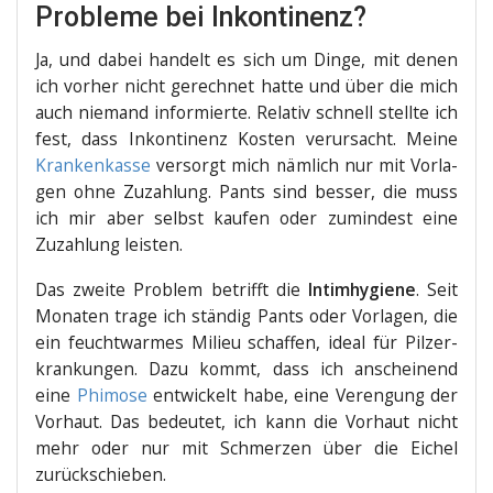
Probleme bei Inkontinenz?
Ja, und dabei han­delt es sich um Din­ge, mit denen
ich vor­her nicht gerech­net hat­te und über die mich
auch nie­mand infor­mier­te. Rela­tiv schnell stell­te ich
fest, dass Inkon­ti­nenz Kos­ten ver­ur­sacht. Mei­ne
Kran­ken­kas­se
ver­sorgt mich näm­lich nur mit Vor­la­
gen ohne Zuzah­lung. Pants sind bes­ser, die muss
ich mir aber selbst kau­fen oder zumin­dest eine
Zuzah­lung leisten.
Das zwei­te Pro­blem betrifft die
Intim­hy­gie­ne
. Seit
Mona­ten tra­ge ich stän­dig Pants oder Vor­la­gen, die
ein feucht­war­mes Milieu schaf­fen, ide­al für Pilz­er­
kran­kun­gen. Dazu kommt, dass ich anschei­nend
eine
Phi­mo­se
ent­wi­ckelt habe, eine Ver­en­gung der
Vor­haut. Das bedeu­tet, ich kann die Vor­haut nicht
mehr oder nur mit Schmer­zen über die Eichel
zurückschieben.