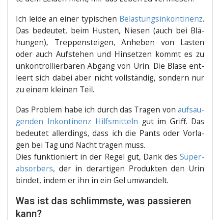
Ich lei­de an einer typi­schen
Belas­tungs­in­kon­ti­nenz
.
Das bedeu­tet, beim Hus­ten, Nie­sen (auch bei Blä­
hun­gen), Trep­pen­stei­gen, Anhe­ben von Las­ten
oder auch Auf­ste­hen und Hin­set­zen kommt es zu
unkon­trol­lier­ba­ren Abgang von Urin. Die Bla­se ent­
leert sich dabei aber nicht voll­stän­dig, son­dern nur
zu einem klei­nen Teil.
Das Pro­blem habe ich durch das Tra­gen von
auf­sau­
gen­den Inkon­ti­nenz Hilfs­mit­teln
gut im Griff. Das
bedeu­tet aller­dings, dass ich die Pants oder Vor­la­
gen bei Tag und Nacht tra­gen muss.
Dies funk­tio­niert in der Regel gut, Dank des
Super­
ab­sor­bers
, der in der­ar­ti­gen Pro­duk­ten den Urin
bin­det, indem er ihn in ein Gel umwandelt.
Was ist das schlimmste, was passieren
kann?