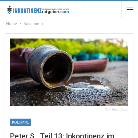
Home
Kolumne
© R_Tee / iStock
KOLUMNE
Peter S., Teil 13: Inkontinenz im