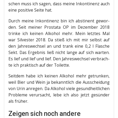
schen muss ich sagen, dass mei­ne Inkon­ti­nenz auch
eine posi­ti­ve Sei­te hat.
Durch mei­ne Inkon­ti­nenz bin ich absti­nent gewor­
den. Seit mei­ner Pro­sta­ta OP im Dezem­ber 2018
trin­ke ich kei­nen Alko­hol mehr. Mein letz­tes Mal
war Sil­ves­ter 2018. Da stieß ich mit mir selbst auf
den Jah­res­wech­sel an und trank eine 0,2 l Fla­sche
Sekt. Das Ergeb­nis ließ nicht lan­ge auf sich war­ten.
Es lief und lief und lief. Den Jah­res­wech­sel ver­brach­
te ich prak­tisch auf der Toilette.
Seit­dem habe ich kei­nen Alko­hol mehr getrun­ken,
weil Bier und Wein ja bekannt­lich die Aus­schei­dung
von Urin anre­gen. Da Alko­hol vie­le gesund­heit­li­chen
Pro­ble­me ver­ur­sacht, lebe ich also jetzt gesün­der
als früher.
Zeigen sich noch andere