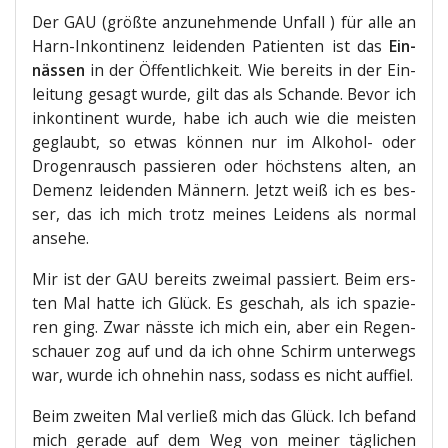
Der GAU (größ­te anzu­neh­men­de Unfall ) für alle an
Harn-Inkon­ti­nenz lei­den­den Pati­en­ten ist das
Ein­
näs­sen
in der Öffent­lich­keit. Wie bereits in der Ein­
lei­tung gesagt wur­de, gilt das als Schan­de. Bevor ich
inkon­ti­nent wur­de, habe ich auch wie die meis­ten
geglaubt, so etwas kön­nen nur im Alko­hol- oder
Dro­gen­rausch pas­sie­ren oder höchs­tens alten, an
Demenz lei­den­den Män­nern. Jetzt weiß ich es bes­
ser, das ich mich trotz mei­nes Lei­dens als nor­mal
ansehe.
Mir ist der GAU bereits zwei­mal pas­siert. Beim ers­
ten Mal hat­te ich Glück. Es geschah, als ich spa­zie­
ren ging. Zwar näss­te ich mich ein, aber ein Regen­
schau­er zog auf und da ich ohne Schirm unter­wegs
war, wur­de ich ohne­hin nass, sodass es nicht auffiel.
Beim zwei­ten Mal ver­ließ mich das Glück. Ich befand
mich gera­de auf dem Weg von mei­ner täg­li­chen