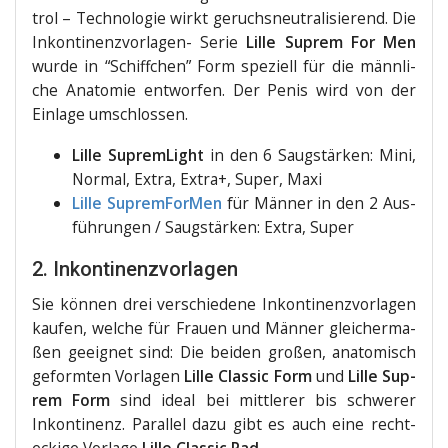
trol – Tech­no­lo­gie wirkt geruchs­neu­tra­li­sie­rend. Die
Inkon­ti­nenz­vor­la­gen- Serie
Lil­le Sup­rem For Men
wur­de in “Schiff­chen” Form spe­zi­ell für die männ­li­
che Ana­to­mie ent­wor­fen. Der Penis wird von der
Ein­la­ge umschlossen.
Lil­le Suprem­Light
in den 6 Saug­stär­ken: Mini,
Nor­mal, Extra, Extra+, Super, Maxi
Lil­le Suprem­For­Men
für Män­ner in den 2 Aus­
füh­run­gen / Saug­stär­ken: Extra, Super
2. Inkontinenzvorlagen
Sie kön­nen drei ver­schie­de­ne Inkon­ti­nenz­vor­la­gen
kau­fen, wel­che für Frau­en und Män­ner glei­cher­ma­
ßen geeig­net sind: Die bei­den gro­ßen, ana­to­misch
geform­ten Vor­la­gen
Lil­le Clas­sic Form
und
Lil­le Sup­
rem Form
sind ide­al bei mitt­le­rer bis schwe­rer
Inkon­ti­nenz. Par­al­lel dazu gibt es auch eine recht­