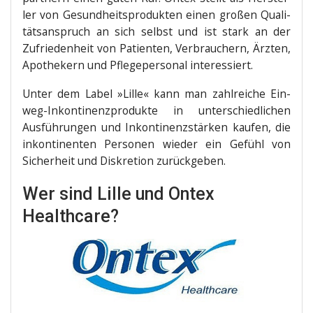
ler von Gesund­heits­pro­duk­ten einen gro­ßen Qua­li­
täts­an­spruch an sich selbst und ist stark an der
Zufrie­den­heit von Pati­en­ten, Ver­brau­chern, Ärz­ten,
Apo­the­kern und Pfle­ge­per­so­nal interessiert.
Unter dem Label »Lil­le« kann man zahl­rei­che Ein­
weg-Inkon­ti­nenz­pro­duk­te in unter­schied­li­chen
Aus­füh­run­gen und Inkon­ti­nenz­stär­ken kau­fen, die
inkon­ti­nen­ten Per­so­nen wie­der ein Gefühl von
Sicher­heit und Dis­kre­ti­on zurückgeben.
Wer sind Lille und Ontex
Healthcare?