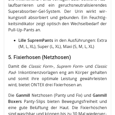
lauf­bar­rie­ren und ein geruchs­neu­tra­li­sie­ren­des
Super­ab­sor­ber-Gel-Sys­tem. Der Urin wirkt wir­
kungs­voll absor­biert und gebun­den. Ein Feuch­tig­
keits­in­di­ka­tor zeigt optisch den Wech­sel­be­darf der
Pull-Up-Pants an.
Lil­le Suprem­Pants
in den Aus­füh­run­gen: Extra
(M, L, XL), Super (L, XL), Maxi (S, M, L, XL)
5. Fixierhosen (Netzhosen)
Damit die
Clas­sic Form
-,
Sup­rem Form
- und
Clas­sic
Pad
- Inkon­ti­nenz­vor­la­gen eng am Kör­per gehal­ten
und somit ihre opti­ma­le Leis­tung gewähr­leis­ten
wird, bie­tet ONTEX drei Fixier­ho­sen an.
Die
Gan­mill
Netz­ho­sen (Pan­ty und Fix) und
Gan­mill
Boxers
Pan­ty-Slips bie­ten Bewe­gungs­frei­heit und
eine gute Belüf­tung der Haut. Die Fixier­hös­chen
sind wasch­bar und kön­nen bis zu 30 Mal wie­der­ver­