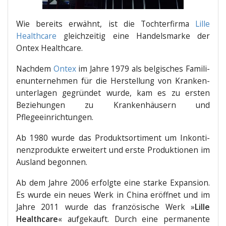
Wie bereits erwähnt, ist die Toch­ter­fir­ma
Lil­le
Health­ca­re
gleich­zei­tig eine Han­dels­mar­ke der
Ontex Healthcare.
Nach­dem
Ontex
im Jah­re 1979 als bel­gi­sches Fami­li­
en­un­ter­neh­men für die Her­stel­lung von Kran­ken­
un­ter­la­gen gegrün­det wur­de, kam es zu ers­ten
Bezie­hun­gen zu Kran­ken­häu­sern und
Pflegeeinrichtungen.
Ab 1980 wur­de das Pro­dukt­sor­ti­ment um Inkon­ti­
nenz­pro­duk­te erwei­tert und ers­te Pro­duk­tio­nen im
Aus­land begonnen.
Ab dem Jah­re 2006 erfolg­te eine star­ke Expan­si­on.
Es wur­de ein neu­es Werk in Chi­na eröff­net und im
Jah­re 2011 wur­de das fran­zö­si­sche Werk »
Lil­le
Health­ca­re
« auf­ge­kauft. Durch eine per­ma­nen­te