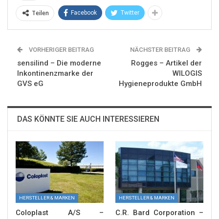
Teilen
Facebook
Twitter
VORHERIGER BEITRAG
NÄCHSTER BEITRAG
sensilind – Die moderne
Rogges – Artikel der
Inkontinenzmarke der
WILOGIS
GVS eG
Hygieneprodukte GmbH
DAS KÖNNTE SIE AUCH INTERESSIEREN
HERSTELLER & MARKEN
HERSTELLER & MARKEN
Coloplast A/S –
C.R. Bard Corporation –