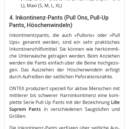
L), Maxi (S, M, L, XL)
4. Inkontinenz-Pants (Pull Ons, Pull-Up
Pants, Höschenwindeln)
Inkon­ti­n­ent­z­pants, die auch »Pullons« oder »Pull
Ups« genannt wer­den, sind ein sehr prak­ti­sches
Inkon­ti­nenz­hilfs­mit­tel. Sie kön­nen wie her­kömm­li­
che Unter­wä­sche getra­gen wer­den. Beim Anzie­hen
wer­den die Pants ein­fach über die Bei­ne hoch­ge­zo­
gen. Das Aus­zie­hen der Hös­chen­win­deln erfolgt
durch Auf­rei­ßen der seit­li­chen Peforationsnähte.
ONTEX pro­du­ziert spe­zi­ell für akti­ve Men­schen mit
mitt­le­rer bis schwe­rer Harn­in­kon­ti­nenz eine kom­
plet­te Serie Pull-Up Pants mit der Bezeich­nung
Lil­le
Sup­rem Pants
in ver­schie­de­nen Saug­stu­fen und
Größen.
Die Inkon­ti­nenz-Pants ver­fü­gen über seit­li­che Aus­