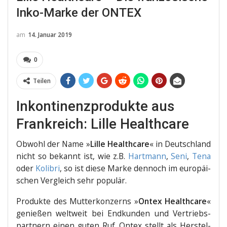
Inko-Marke der ONTEX
am
14. Januar 2019
0
Teilen
Inkontinenzprodukte aus
Frankreich: Lille Healthcare
Obwohl der Name »
Lil­le Health­ca­re
« in Deutsch­land
nicht so bekannt ist, wie z.B.
Hart­mann
,
Seni
,
Tena
oder
Koli­bri
, so ist die­se Mar­ke den­noch im euro­päi­
schen Ver­gleich sehr populär.
Pro­duk­te des Mut­ter­kon­zerns »
Ontex Health­ca­re
«
genie­ßen welt­weit bei End­kun­den und Ver­triebs­
part­nern einen guten Ruf. Ontex stellt als Her­stel­