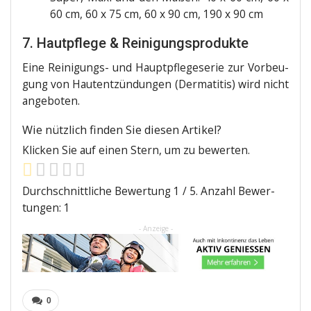
60 cm, 60 x 75 cm, 60 x 90 cm, 190 x 90 cm
7. Hautpflege & Reinigungsprodukte
Eine Rei­ni­gungs- und Haupt­pfle­ge­se­rie zur Vor­beu­
gung von Haut­ent­zün­dun­gen (Der­ma­ti­tis) wird nicht
angeboten.
Wie nütz­lich fin­den Sie die­sen Artikel?
Kli­cken Sie auf einen Stern, um zu bewerten.
Durch­schnitt­li­che Bewer­tung
1
/ 5. Anzahl Bewer­
tun­gen:
1
- Anzeige -
0