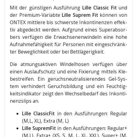
Mit der güns­ti­gen Aus­füh­rung
Lil­le Clas­sic Fit
und
der Pre­mi­um-Variab­te
Lil­le Sup­rem Fit
kön­nen von
ONTEX mitt­le­re bis schwers­te Inkon­ti­nen­zen effek­
tiv abge­deckt wer­den. Auf­grund eines Super­ab­sor­
bers ver­fü­gen die Erwach­se­nen­win­deln eine hohe
Auf­nah­me­fä­hig­keit für Per­so­nen mit ein­ge­schränk­
ter Beweg­lich­keit oder bei Bettlägerigkeit.
Die atmungs­ak­ti­ven Win­del­ho­sen ver­fü­gen über
einen Aus­lauf­schutz und eine Fixie­rung mit­tels Kle­
be­strei­fen. Ein geruchs­neu­tra­li­sie­ren­des Gel-Sys­
tem ver­hin­dert Geruchs­bil­dung und ein Feuch­tig­
keits­in­di­ka­tor zeigt den Wech­sel­be­darf des Inkon­ti­
nenz­slips an.
Lil­le Clas­si­c­Fit
in den Aus­füh­run­gen: Regu­lar
(M,L, XL), Extra (M, L)
Lil­le Suprem­Fit
in den Aus­füh­run­gen: Regu­lar+
(M,L), Extra+ (XS, S, M, L, XL, XXL), Super+ (M,