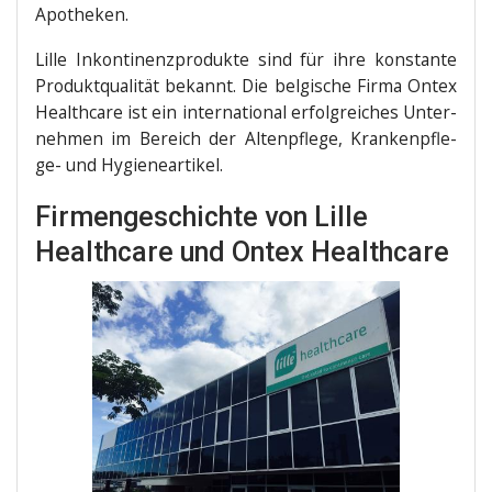
Apotheken.
Lil­le Inkon­ti­nenz­pro­duk­te sind für ihre kon­stan­te
Pro­dukt­qua­li­tät bekannt. Die bel­gi­sche Fir­ma Ontex
Health­ca­re ist ein inter­na­tio­nal erfolg­rei­ches Unter­
neh­men im Bereich der Alten­pfle­ge, Kran­ken­pfle­
ge- und Hygieneartikel.
Firmengeschichte von Lille
Healthcare und Ontex Healthcare