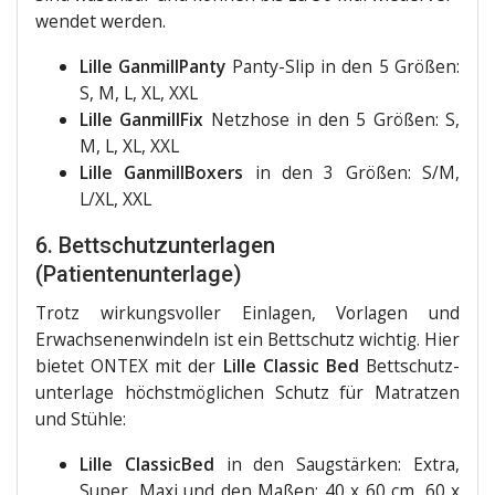
wen­det werden.
Lil­le Gan­mill­Pan­ty
Pan­ty-Slip in den 5 Grö­ßen:
S, M, L, XL, XXL
Lil­le Gan­mill­Fix
Netz­ho­se in den 5 Grö­ßen: S,
M, L, XL, XXL
Lil­le Gan­mill­Bo­xers
in den 3 Grö­ßen: S/M,
L/XL, XXL
6. Bettschutzunterlagen
(Patientenunterlage)
Trotz wir­kungs­vol­ler Ein­la­gen, Vor­la­gen und
Erwach­se­nen­win­deln ist ein Bett­schutz wich­tig. Hier
bie­tet ONTEX mit der
Lil­le Clas­sic Bed
Bett­schutz­
un­ter­la­ge höchst­mög­li­chen Schutz für Matrat­zen
und Stühle:
Lil­le Clas­si­c­Bed
in den Saug­stär­ken: Extra,
Super, Maxi und den Maßen: 40 x 60 cm, 60 x