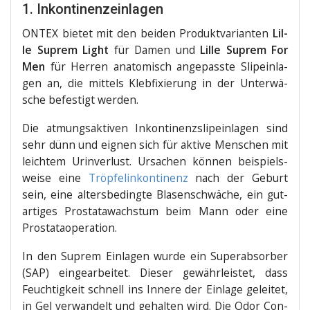
1. Inkontinenzeinlagen
ONTEX bie­tet mit den bei­den Pro­dukt­va­ri­an­ten
Lil­
le Sup­rem Light
für Damen und
Lil­le Sup­rem For
Men
für Her­ren ana­to­misch ange­pass­te Sli­pein­la­
gen an, die mit­tels Kleb­fi­xie­rung in der Unter­wä­
sche befes­tigt werden.
Die atmungs­ak­ti­ven Inkon­ti­nenz­sli­pein­la­gen sind
sehr dünn und eig­nen sich für akti­ve Men­schen mit
leich­tem Urin­ver­lust. Ursa­chen kön­nen bei­spiels­
wei­se eine
Tröp­fe­lin­kon­ti­nenz
nach der Geburt
sein, eine alters­be­ding­te Bla­sen­schwä­che, ein gut­
ar­ti­ges Pro­sta­ta­wachs­tum beim Mann oder eine
Prostataoperation.
In den Sup­rem Ein­la­gen wur­de ein Super­ab­sor­ber
(SAP) ein­ge­ar­bei­tet. Die­ser gewähr­leis­tet, dass
Feuch­tig­keit schnell ins Inne­re der Ein­la­ge gelei­tet,
in Gel ver­wan­delt und gehal­ten wird. Die Odor Con­