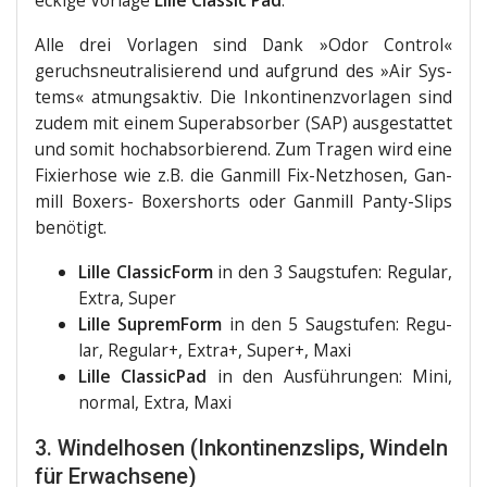
ecki­ge Vor­la­ge
Lil­le Clas­sic Pad
.
Alle drei Vor­la­gen sind Dank »Odor Con­trol«
geruchs­neu­tra­li­sie­rend und auf­grund des »Air Sys­
tems« atmungs­ak­tiv. Die Inkon­ti­nenz­vor­la­gen sind
zudem mit einem Super­ab­sor­ber (SAP) aus­ge­stat­tet
und somit hoch­ab­sor­bie­rend. Zum Tra­gen wird eine
Fixier­ho­se wie z.B. die Gan­mill Fix-Netz­ho­sen, Gan­
mill Boxers- Boxer­shorts oder Gan­mill Pan­ty-Slips
benötigt.
Lil­le Clas­si­c­Form
in den 3 Saug­stu­fen: Regu­lar,
Extra, Super
Lil­le Suprem­Form
in den 5 Saug­stu­fen: Regu­
lar, Regu­lar+, Extra+, Super+, Maxi
Lil­le Clas­sic­Pad
in den Aus­füh­run­gen: Mini,
nor­mal, Extra, Maxi
3. Windelhosen (Inkontinenzslips, Windeln
für Erwachsene)