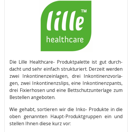
Die Lil­le Health­ca­re- Pro­dukt­pa­let­te ist gut durch­
dacht und sehr ein­fach struk­tu­riert. Der­zeit wer­den
zwei Inkon­ti­nenz­ein­la­gen, drei Inkon­ti­nenz­vor­la­
gen, zwei Inkon­ti­nenz­slips, eine Inkon­ti­nenz­pants,
drei Fixier­ho­sen und eine Bett­schutz­un­ter­la­ge zum
Bestel­len angeboten.
Wie gehabt, sor­tie­ren wir die Inko- Pro­duk­te in die
oben genann­ten Haupt-Pro­dukt­grup­pen ein und
stel­len Ihnen die­se kurz vor: