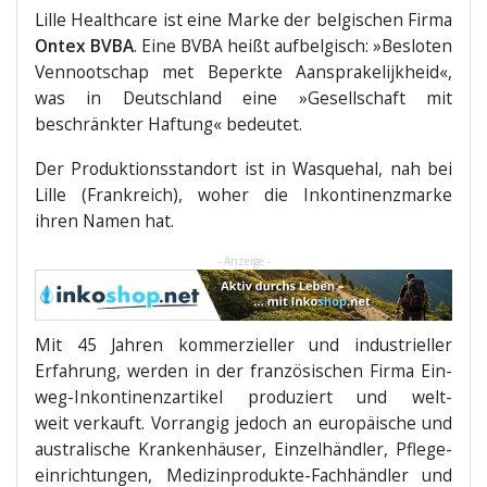
Lil­le Health­ca­re ist eine Mar­ke der bel­gi­schen Fir­ma
Ontex BVBA
. Eine BVBA heißt auf­bel­gisch: »Bes­lo­ten
Ven­noot­schap met Beperk­te Aans­pra­ke­li­jk­heid«,
was in Deutsch­land eine »Gesell­schaft mit
beschränk­ter Haf­tung« bedeutet.
Der Pro­duk­ti­ons­stand­ort ist in Was­quehal, nah bei
Lil­le (Frank­reich), woher die Inkon­ti­nenz­mar­ke
ihren Namen hat.
- Anzeige -
Mit 45 Jah­ren kom­mer­zi­el­ler und indus­tri­el­ler
Erfah­rung, wer­den in der fran­zö­si­schen Fir­ma Ein­
weg-Inkon­ti­nenz­ar­ti­kel pro­du­ziert und welt­
weit ver­kauft. Vor­ran­gig jedoch an euro­päi­sche und
aus­tra­li­sche Kran­ken­häu­ser, Ein­zel­händ­ler, Pfle­ge­
ein­rich­tun­gen, Medi­zin­pro­duk­te-Fach­händ­ler und