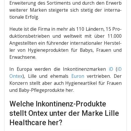
Erwei­te­rung des Sor­ti­ments und durch den Erwerb
wei­te­rer Mar­ken stei­ger­te sich ste­tig der inter­na­
tio­na­le Erfolg.
Heu­te ist die Fir­ma in mehr als 110 Län­dern, 15 Pro­
duk­ti­ons­be­trie­ben und welt­weit mit über 11.000
Ange­stell­ten ein füh­ren­der inter­na­tio­na­ler Her­stel­
ler von Hygie­ne­pro­duk­ten für Babys, Frau­en und
Erwachsene.
In Euro­pa wer­den die Inkon­ti­nenz­mar­ken
iD
(
iD
Ontex
), Lil­le und ehe­mals
Euron
ver­trie­ben. Der
Kon­zern stellt aber auch Hygie­ne­ar­ti­kel für Frau­en
und Baby-Pfle­ge­pro­duk­te her.
Welche Inkontinenz-Produkte
stellt Ontex unter der Marke Lille
Healthcare her?